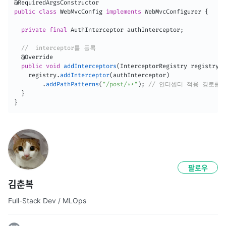
@RequiredArgsConstructor
public
class
WebMvcConfig
implements
WebMvcConfigurer
{
private
final
AuthInterceptor
 authInterceptor
;
//  interceptor를 등록
@Override
public
void
addInterceptors
(
InterceptorRegistry
 registry
)
    registry
.
addInterceptor
(
authInterceptor
)
.
addPathPatterns
(
"/post/**"
)
;
// 인터셉터 적용 경로를 
}
}
팔로우
김춘복
Full-Stack Dev / MLOps