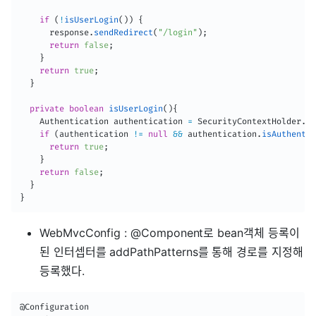
if
(
!
isUserLogin
(
)
)
{
      response
.
sendRedirect
(
"/login"
)
;
return
false
;
}
return
true
;
}
private
boolean
isUserLogin
(
)
{
Authentication
 authentication 
=
SecurityContextHolder
.
ge
if
(
authentication 
!=
null
&&
 authentication
.
isAuthentic
return
true
;
}
return
false
;
}
}
WebMvcConfig : @Component로 bean객체 등록이
된 인터셉터를 addPathPatterns를 통해 경로를 지정해
등록했다.
@Configuration