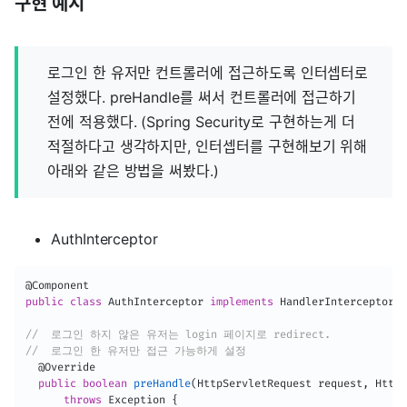
구현 예시
로그인 한 유저만 컨트롤러에 접근하도록 인터셉터로
설정했다. preHandle를 써서 컨트롤러에 접근하기
전에 적용했다. (Spring Security로 구현하는게 더
적절하다고 생각하지만, 인터셉터를 구현해보기 위해
아래와 같은 방법을 써봤다.)
AuthInterceptor
@Component
public
class
AuthInterceptor
implements
HandlerInterceptor
{
//  로그인 하지 않은 유저는 login 페이지로 redirect.
//  로그인 한 유저만 접근 가능하게 설정
@Override
public
boolean
preHandle
(
HttpServletRequest
 request
,
HttpS
throws
Exception
{