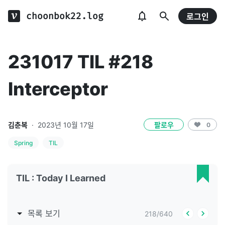
choonbok22.log
로그인
231017 TIL #218
Interceptor
김춘복
·
2023년 10월 17일
팔로우
0
Spring
TIL
TIL : Today I Learned
목록 보기
218
/
640