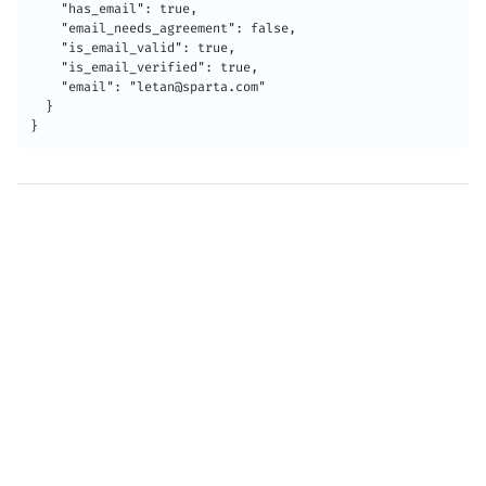
    "has_email": true,

    "email_needs_agreement": false,

    "is_email_valid": true,

    "is_email_verified": true,

    "email": "letan@sparta.com"

  }

}