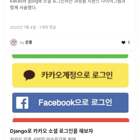
kakao와 google 소셜 로그인하는 과정을 시퀀스 다이어그램과
함께 서술했다.
2022년 7월 4일
·
1
개의 댓글
by
은종
5
Django로 카카오 소셜 로그인을 해보자
카카오 인증 서버의 만수무강을 빌며...