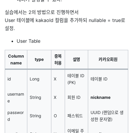
실습에서는 2의 방법으로 진행하면서
User 테이블에 kakaoId 컬럼을 추가하되 nullable = true로
설정.
User Table
Column
중복
type
설명
카카오회원
name
허용
테이블 ID
id
Long
X
테이블 ID
(PK)
usernam
String
X
회원 ID
nickname
e
passwor
UUID (랜덤으로 생
String
O
패스워드
d
성한 문자열)
이메일 주