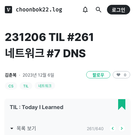
choonbok22.log
로그인
231206 TIL #261
네트워크 #7 DNS
김춘복
·
2023년 12월 6일
팔로우
0
CS
TIL
네트워크
TIL : Today I Learned
목록 보기
261
/
640