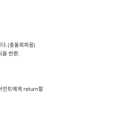
용된다.(충돌회피용)
형식을 반환.
이언트에게 return할