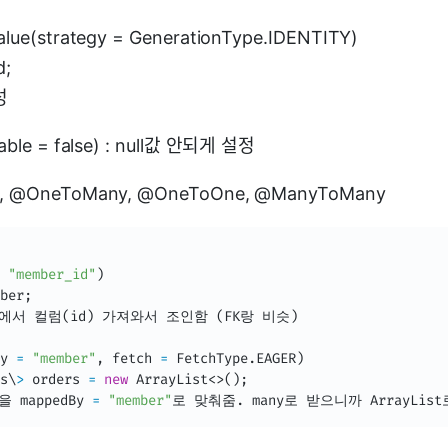
lue(strategy = GenerationType.IDENTITY)
d;
성
able = false) : null값 안되게 설정
, @OneToMany, @OneToOne, @ManyToMany
"member_id"
)
ber
;
에서 컬럼
(
id
)
 가져와서 조인함 
(
FK랑 비슷
)
y 
=
"member"
,
 fetch 
=
FetchType
.
EAGER
)
s
\
>
 orders 
=
new
ArrayList
<
>
(
)
;
mappedBy 
=
"member"
로 맞춰줌
.
 many로 받으니까 
ArrayList