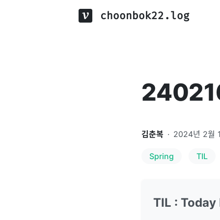
choonbok22.log
24021
김춘복
·
2024년 2월 
Spring
TIL
TIL : Today