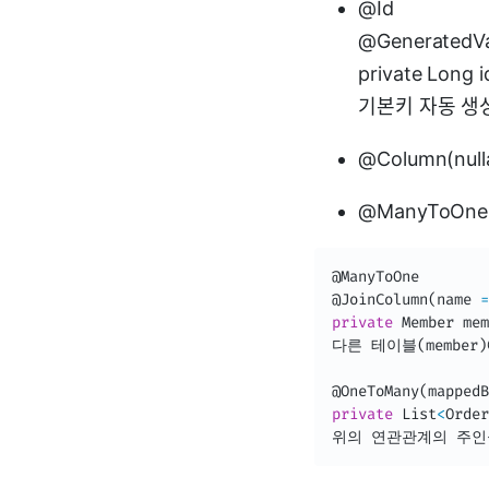
@Id
@GeneratedVa
private Long i
기본키 자동 생
@Column(null
@ManyToOne
@ManyToOne
@JoinColumn
(
name 
=
private
Member
 mem
다른 테이블
(
member
)
@OneToMany
(
mappedB
private
List
<
Order
위의 연관관계의 주인을 