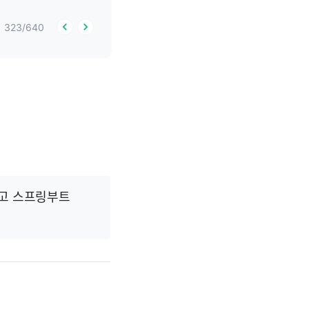
323
/
640
접고 스프링부트