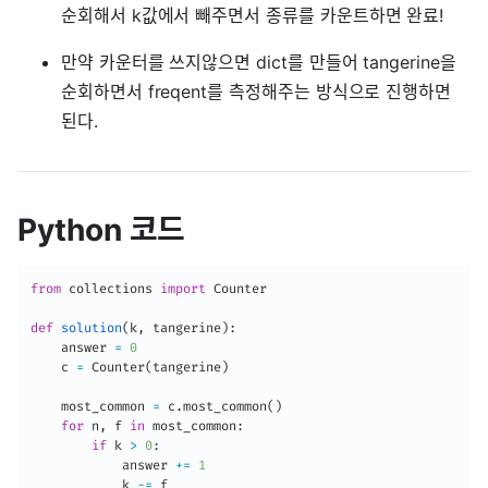
순회해서 k값에서 빼주면서 종류를 카운트하면 완료!
만약 카운터를 쓰지않으면 dict를 만들어 tangerine을
순회하면서 freqent를 측정해주는 방식으로 진행하면
된다.
Python 코드
from
 collections 
import
 Counter

def
solution
(
k
,
 tangerine
)
:
    answer 
=
0
    c 
=
 Counter
(
tangerine
)
    most_common 
=
 c
.
most_common
(
)
for
 n
,
 f 
in
 most_common
:
if
 k 
>
0
:
            answer 
+=
1
            k 
-=
 f
