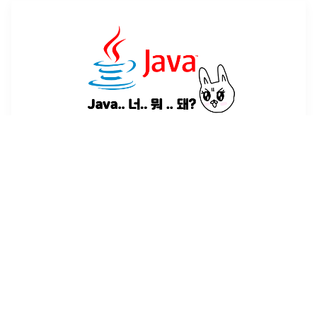
[개념] JAVA 벼락치기
가끔 코딩테스트를 "JAVA"로만 봐야하는 기업들이 있어서 정말 기
초적인 문제들부터 풀어보면서 천천히 자바에 사용되는 문법들을
복습하고자 이 글을 작성한다. 파이썬에 줄곧 너무 익숙해져버려서
.. 자바는 너무 까마득하네 ㅜ 연습한 플랫폼은 프로그래머스이다!
2023년 11월 13일
·
2
개의 댓글
by
곌로그
3