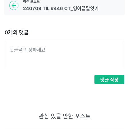
이전
포스트
240709 TIL #446 CT_영어끝말잇기
0
개의 댓글
댓글
작성
관심 있을 만한 포스트