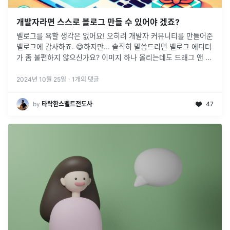
개발자라면 스스로 블로그 만들 수 있어야 겠죠?
벨로그를 욕할 생각은 없어요! 오히려 개발자 커뮤니티를 만들어준
벨로그에 감사하죠. 😅하지만... 솔직히 말씀드리면 벨로그 에디터
가 좀 불편하지 않으신가요? 이미지 하나 올리는데도 드래그 앤 드
롭도 제대로 안되고, 2단 컬럼으로 예쁘게 정리하고 싶어도 마크다
운으로는
...
2024년 10월 25일
·
1
개의 댓글
by
타락한스벨트전도사
47