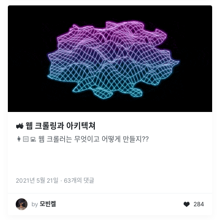
🚜 웹 크롤링과 아키텍쳐
👩🏻‍💻 웹 크롤러는 무엇이고 어떻게 만들지??
2021년 5월 21일
·
63
개의 댓글
by
모빈켈
284