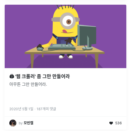
🖨 '웹 크롤러' 좀 그만 만들어라
아무튼 그만 만들어라.
2020년 5월 1일
·
187
개의 댓글
by
모빈켈
536