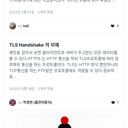
안 개념이 필요해졌다. 그 이유는 장애없는 서비스를 만들기 위해
서는 백날 코드만
...
2021년 3월 21일
·
0
개의 댓글
by
to0
4
TLS Handshake 의 이해
패킷을 잡아서 보면 클라이언트와 서버가 주고받는 모든 데이터를
볼 수 있다.HTTPS 는 HTTP 통신을 하되 TLS프로토콜에 따라 암
호화된 통신을 하는 프로토콜이다. TLS는 HTTP 방식 뿐만아니라
TCP통신을 하는 FTP같은 프로토콜에도 적용될 수 있다.정보의
송
...
2020년 6월 18일
·
0
개의 댓글
by
박경연 (돌진어흥이)
1