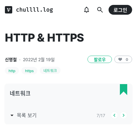
chullll.log
로그인
HTTP & HTTPS
신명철
·
2022년 2월 19일
팔로우
0
http
https
네트워크
네트워크
목록 보기
7
/
17