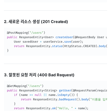
2. 새로운 리소스 생성 (201 Created)
@PostMapping
(
"/users"
)
public
ResponseEntity
<
User
>
createUser
(
@RequestBody
User
 use
User
 savedUser 
=
 userService
.
save
(
user
)
;
return
ResponseEntity
.
status
(
HttpStatus
.
CREATED
)
.
body
(
sa
}
3. 잘못된 요청 처리 (400 Bad Request)
@GetMapping
(
"/users"
)
public
ResponseEntity
<
String
>
getUser
(
@RequestParam
(
required
if
(
name 
==
null
||
 name
.
isEmpty
(
)
)
{
return
ResponseEntity
.
badRequest
(
)
.
body
(
"이름을 입력하
}
return
ResponseEntity
.
ok
(
"Hello, "
+
 name
)
;