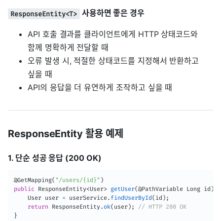
사용하면 좋은 경우
ResponseEntity<T>
API 호출 결과를 클라이언트에게 HTTP 상태코드와
함께 명확하게 전달할 때
오류 발생 시, 적절한 상태코드를 지정해서 반환하고
싶을 때
API의 응답을 더 유연하게 조작하고 싶을 때
ResponseEntity 활용 예제
1. 단순 성공 응답 (200 OK)
@GetMapping
(
"/users/{id}"
)
public
ResponseEntity
<
User
>
getUser
(
@PathVariable
Long
 id
)
{
User
 user 
=
 userService
.
findUserById
(
id
)
;
return
ResponseEntity
.
ok
(
user
)
;
// HTTP 200 OK
}