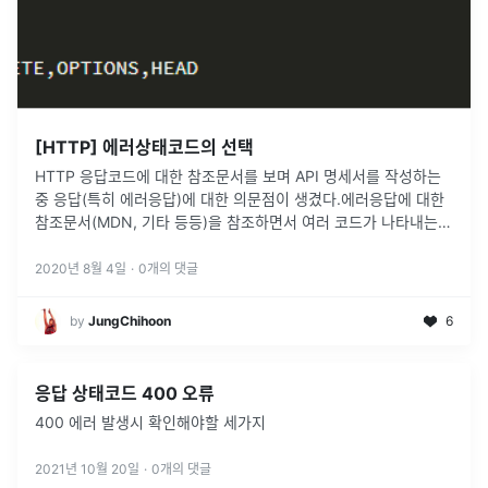
[HTTP] 에러상태코드의 선택
HTTP 응답코드에 대한 참조문서를 보며 API 명세서를 작성하는
중 응답(특히 에러응답)에 대한 의문점이 생겼다.에러응답에 대한
참조문서(MDN, 기타 등등)을 참조하면서 여러 코드가 나타내는의
미가 모호할 때가 있음을 느껴 애매한 코드에 대한 의미에 대해 정
리해보려고
...
2020년 8월 4일
·
0
개의 댓글
by
JungChihoon
6
응답 상태코드 400 오류
400 에러 발생시 확인해야할 세가지
2021년 10월 20일
·
0
개의 댓글