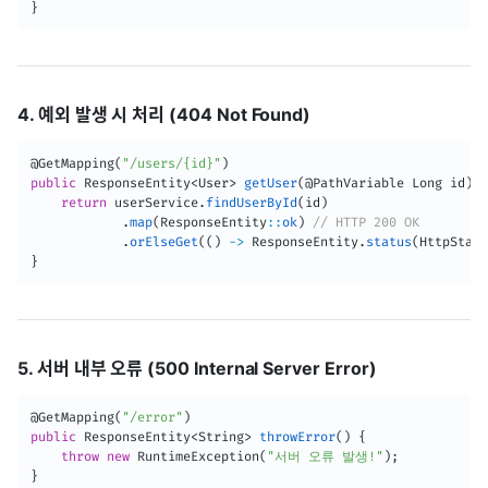
}
4. 예외 발생 시 처리 (404 Not Found)
@GetMapping
(
"/users/{id}"
)
public
ResponseEntity
<
User
>
getUser
(
@PathVariable
Long
 id
)
{
return
 userService
.
findUserById
(
id
)
.
map
(
ResponseEntity
:
:
ok
)
// HTTP 200 OK
.
orElseGet
(
(
)
->
ResponseEntity
.
status
(
HttpStatu
}
5. 서버 내부 오류 (500 Internal Server Error)
@GetMapping
(
"/error"
)
public
ResponseEntity
<
String
>
throwError
(
)
{
throw
new
RuntimeException
(
"서버 오류 발생!"
)
;
}