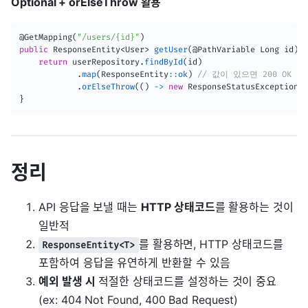
Optional + orElseThrow 활용
@GetMapping
(
"/users/{id}"
)
public
ResponseEntity
<
User
>
getUser
(
@PathVariable
Long
 id
)
{
return
 userRepository
.
findById
(
id
)
.
map
(
ResponseEntity
:
:
ok
)
// 값이 있으면 200 OK 응
.
orElseThrow
(
(
)
->
new
ResponseStatusException
(
H
}
정리
API 응답을 보낼 때는
HTTP 상태코드
를 활용하는 것이
일반적
를 활용하면, HTTP 상태코드를
ResponseEntity<T>
포함하여 응답을 유연하게 반환할 수 있음
예외 발생 시
적절한 상태코드를 설정하는 것이 중요
(ex: 404 Not Found, 400 Bad Request)