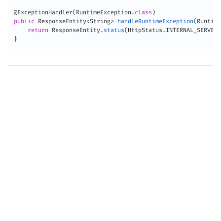
@ExceptionHandler
(
RuntimeException
.
class
)
public
ResponseEntity
<
String
>
handleRuntimeException
(
Runtime
return
ResponseEntity
.
status
(
HttpStatus
.
INTERNAL_SERVER_
}