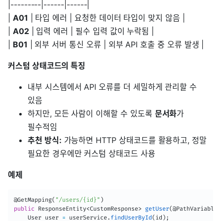
|---------|------|------|
|
A01
| 타입 에러 | 요청한 데이터 타입이 맞지 않음 |
|
A02
| 입력 에러 | 필수 입력 값이 누락됨 |
|
B01
| 외부 서버 통신 오류 | 외부 API 호출 중 오류 발생 |
커스텀 상태코드의 특징
내부 시스템에서 API 오류를 더 세밀하게 관리할 수
있음
하지만, 모든 사람이 이해할 수 있도록
문서화
가
필수적임
추천 방식:
가능하면 HTTP 상태코드를 활용하고, 정말
필요한 경우에만 커스텀 상태코드 사용
예제
@GetMapping
(
"/users/{id}"
)
public
ResponseEntity
<
CustomResponse
>
getUser
(
@PathVariable
User
 user 
=
 userService
.
findUserById
(
id
)
;