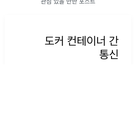
관심 있을 만한 포스트
도커 컨테이너 간 통신
도커 컨테이너 간의 통신을 하기 위해 여러 개의 컨테이너를 만들
어 봅니다.기본적으로 웹 API 및 웨 피이지와 통신할 수 있습니다.
(WWW)위와 같이 도커 파일을 작성해 줍니다.이미지 생성docker
build -t &lt;이미지 이름>:&lt;버전> . (&lt;버전
...
2023년 3월 3일
·
0
개의 댓글