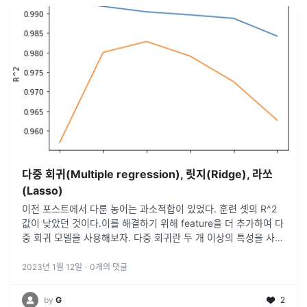
다중 회귀(Multiple regression), 릿지(Ridge), 라쏘
(Lasso)
이전 포스트에서 다룬 농어는 과소적합이 있었다. 훈련 셋의 R^2
값이 낮았던 것이다.이를 해결하기 위해 feature을 더 추가하여 다
중 회귀 모델을 사용해보자. 다중 회귀란 두 개 이상의 특성을 사용
한 선형 회귀를 의미한다.이 말은, 특성이 두 개라면 3차원의 평면
을
...
2023년 1월 12일
·
0
개의 댓글
by
G
2