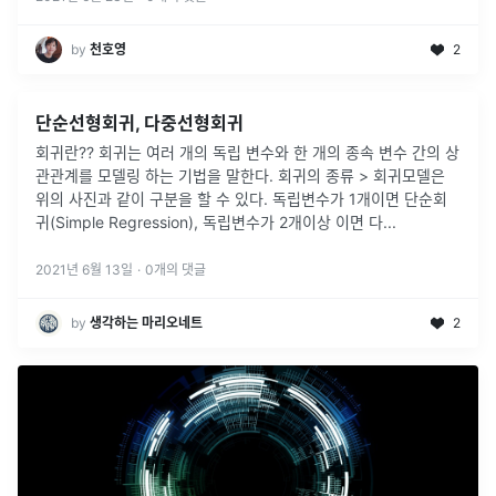
by
천호영
2
단순선형회귀, 다중선형회귀
회귀란?? 회귀는 여러 개의 독립 변수와 한 개의 종속 변수 간의 상
관관계를 모델링 하는 기법을 말한다. 회귀의 종류 > 회귀모델은
위의 사진과 같이 구분을 할 수 있다. 독립변수가 1개이면 단순회
귀(Simple Regression), 독립변수가 2개이상 이면 다
...
2021년 6월 13일
·
0
개의 댓글
by
생각하는 마리오네트
2