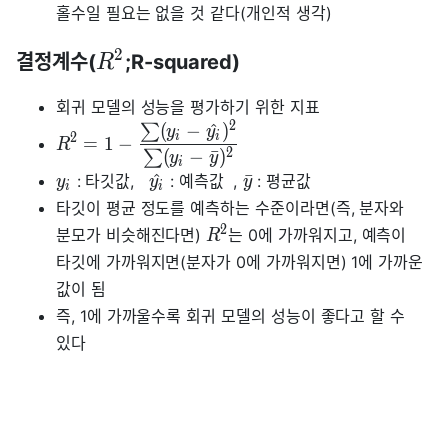
홀수일 필요는 없을 것 같다(개인적 생각)
2
결정계수(
;R-squared)
R
회귀 모델의 성능을 평가하기 위한 지표
2
(
−
^
)
∑
y
y
i
i
2
=
1
−
R
2
(
−
ˉ
)
∑
y
y
i
^
ˉ
: 타깃값,
: 예측값 ,
: 평균값
y
y
y
i
i
타깃이 평균 정도를 예측하는 수준이라면(즉, 분자와
2
분모가 비슷해진다면)
는 0에 가까워지고, 예측이
R
타깃에 가까워지면(분자가 0에 가까워지면) 1에 가까운
값이 됨
즉, 1에 가까울수록 회귀 모델의 성능이 좋다고 할 수
있다