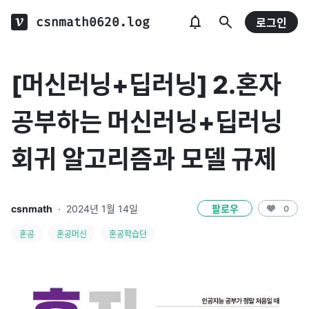
csnmath0620.log
로그인
[머신러닝+딥러닝] 2.혼자
공부하는 머신러닝+딥러닝
회귀 알고리즘과 모델 규제
csnmath
·
2024년 1월 14일
팔로우
0
혼공
혼공머신
혼공학습단