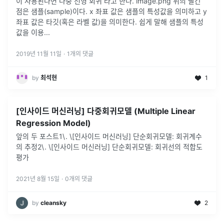
이 사용된다면 다중 선형 회귀 라고 한다. image.png 위의 빨간
점은 샘플(sample)이다. x 좌표 값은 샘플의 특성값을 의미하고 y
좌표 값은 타깃(혹은 라벨 값)을 의미한다. 쉽게 말해 샘플의 특성
값을 이용...
2019년 11월 11일
·
1
개의 댓글
by
최석현
1
[인사이드 머신러닝] 다중회귀모델 (Multiple Linear
Regression Model)
앞의 두 포스트1\. \[인사이드 머신러닝] 단순회귀모델: 회귀계수
의 추정2\. \[인사이드 머신러닝] 단순회귀모델: 회귀선의 적합도
평가
2021년 8월 15일
·
0
개의 댓글
by
cleansky
2