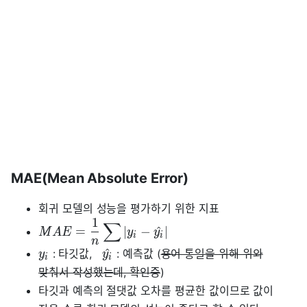
MAE(Mean Absolute Error)
회귀 모델의 성능을 평가하기 위한 지표
1
∑
=
∣
−
^
∣
M
A
E
y
y
i
i
n
^
: 타깃값,
: 예측값 (
용어 통일을 위해 위와
y
y
i
i
맞춰서 작성했는데, 확인중
)
타깃과 예측의 절댓값 오차를 평균한 값이므로 값이