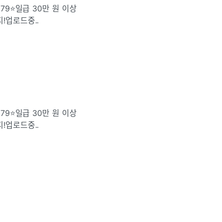
79⭐️일급 30만 원 이상
!업로드중..
79⭐️일급 30만 원 이상
!업로드중..