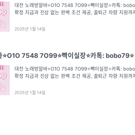
대전 노래방알바⭐O1O 7548 7O99⭐빡이실장⭐️카톡: bobo
확정 지급과 진상 없는 완벽 조건 제공, 출퇴근 차량 지원까지
2025년 1월 14일
O1O 7548 7O99⭐빡이실장⭐️카톡: bobo79⭐️
대전 노래방알바⭐O1O 7548 7O99⭐빡이실장⭐️카톡: bobo
확정 지급과 진상 없는 완벽 조건 제공, 출퇴근 차량 지원까지
2025년 1월 14일