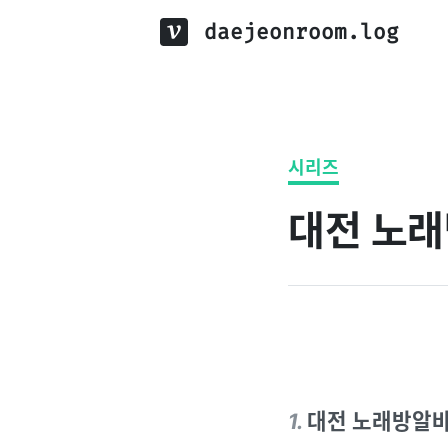
daejeonroom.log
시리즈
대전 노
1
.
대전 노래방알바⭐