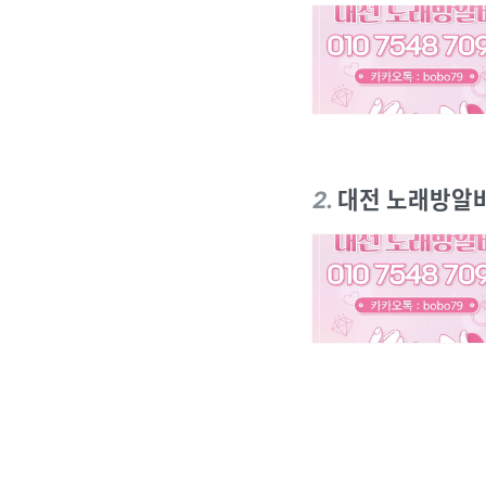
2
.
대전 노래방알바⭐