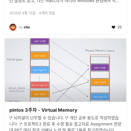
런 설명도 듣고, 나는 macOS가 아니라 Windows 환경에서 작업
을 해야한다는 살짝은? 아쉬운🥹 이야기를 듣게 되었다. 내 맥북
이
...
2025년 4월 13일
·
4
개의 댓글
by
cho
25
pintos 3주차 - Virtual Memory
\* 뇌피셜이 난무할 수 있습니다. \* 개인 공부 용도로 작성하였습
니다. \* 프로젝트3 완료 후 수정 필요 참고자료 Assignment 한양
대 PPT 여러 정글 선배님 노션 및 블로그들을 참고하였습니다.