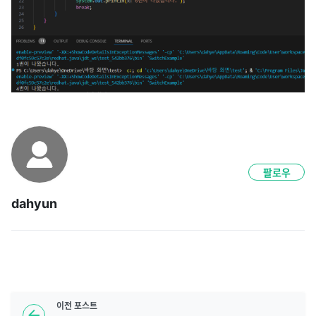
팔로우
dahyun
이전
포스트