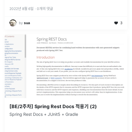
에디터 열기 root /var/www/html 부분을 다음과 같이 수정 서버
재시작 해주기 Intellij 설정 Tools 탭 > Deploym...
2022년 8월 6일
·
0
개의 댓글
by
sua
3
[BE/2주차] Spring Rest Docs 적용기 (2)
Spring Rest Docs + JUnit5 + Gradle