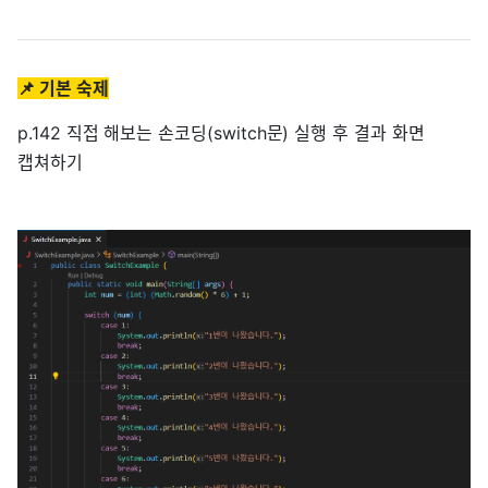
📌
기본 숙제
p.142 직접 해보는 손코딩(switch문) 실행 후 결과 화면
캡쳐하기