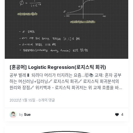
[혼공머] Logistic Regression(로지스틱 회귀)
공부 벌레🐛 되려다 머리가 터지려는 요즘...🤯📚 교재: 혼자 공부
하는 머신러닝+딥러닝🔗 로지스틱 회귀🔗 로지스틱 회귀분석의
원리와 장점🔗 위키백과 - 로지스틱 회귀저는 위 교재 흐름을 바탕
으로 개념 정리 중입니다.이번 포스팅은 챕터 4-1 로지스틱 회귀에
...
2022년 1월 15일
·
0
개의 댓글
by
Sue
4