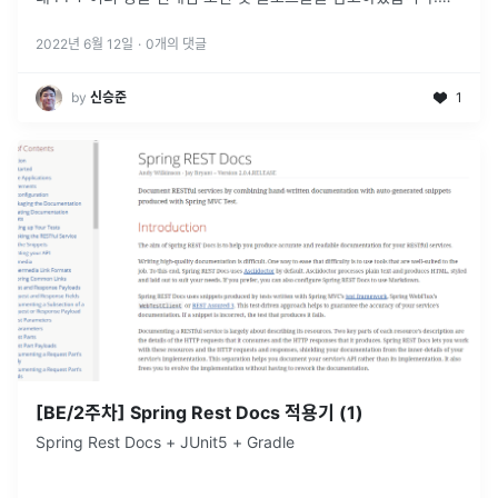
Project 3: Virtual Memory Introd
...
2022년 6월 12일
·
0
개의 댓글
by
신승준
1
[BE/2주차] Spring Rest Docs 적용기 (1)
Spring Rest Docs + JUnit5 + Gradle