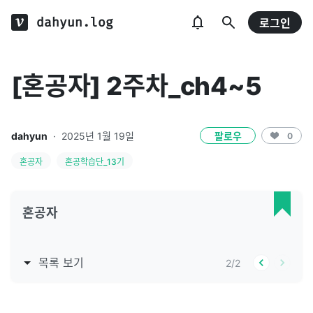
dahyun.log
로그인
[혼공자] 2주차_ch4~5
dahyun
·
2025년 1월 19일
팔로우
0
혼공자
혼공학습단_13기
혼공자
목록 보기
2
/
2