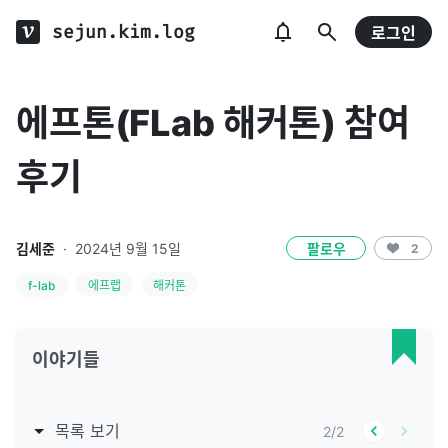
sejun.kim.log
로그인
에프톤(FLab 해커톤) 참여
후기
김세준
·
2024년 9월 15일
팔로우
2
f-lab
에프랩
해커톤
이야기들
목록 보기
2
/
2