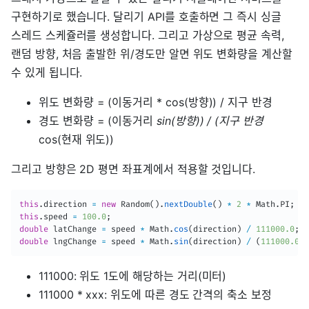
구현하기로 했습니다. 달리기 API를 호출하면 그 즉시 싱글
스레드 스케쥴러를 생성합니다. 그리고 가상으로 평균 속력,
랜덤 방향, 처음 출발한 위/경도만 알면 위도 변화량을 계산할
수 있게 됩니다.
위도 변화량 = (이동거리 * cos(방향)) / 지구 반경
경도 변화량 = (이동거리
sin(방향)) / (지구 반경
cos(현재 위도))
그리고 방향은 2D 평면 좌표계에서 적용할 것입니다.
this
.
direction 
=
new
Random
(
)
.
nextDouble
(
)
*
2
*
Math
.
PI
;
this
.
speed 
=
100.0
;
double
 latChange 
=
 speed 
*
Math
.
cos
(
direction
)
/
111000.0
;
double
 lngChange 
=
 speed 
*
Math
.
sin
(
direction
)
/
(
111000.0
*
111000: 위도 1도에 해당하는 거리(미터)
111000 * xxx: 위도에 따른 경도 간격의 축소 보정