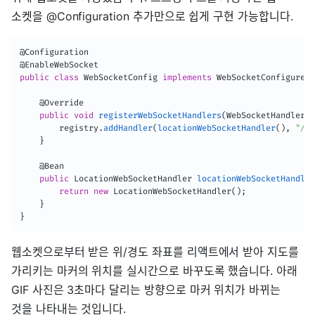
소켓을 @Configuration 추가만으로 쉽게 구현 가능합니다.
@Configuration
@EnableWebSocket
public
class
WebSocketConfig
implements
WebSocketConfigurer
@Override
public
void
registerWebSocketHandlers
(
WebSocketHandlerRe
        registry
.
addHandler
(
locationWebSocketHandler
(
)
,
"/lo
}
@Bean
public
LocationWebSocketHandler
locationWebSocketHandler
return
new
LocationWebSocketHandler
(
)
;
}
}
웹소켓으로부터 받은 위/경도 좌표를 리액트에서 받아 지도를
가리키는 마커의 위치를 실시간으로 바꾸도록 했습니다. 아래
GIF 사진은 3초마다 달리는 방향으로 마커 위치가 바뀌는
것을 나타내는 것입니다.