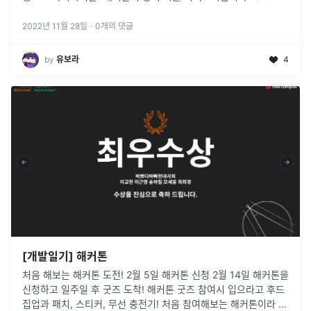
는 여러 지부가 있는데, 제가 재학 중인 인하대학교는 BOLD 지부
에 속해있습
...
2022년 11월 28일
·
0
개의 댓글
by
유보라
4
[개발일기] 해커톤
처음 해보는 해커톤 도전! 2월 5일 해커톤 신청 2월 14일 해커톤을
신청하고 일주일 후 굿즈 도착! 해커톤 굿즈 참여시 입으라고 후드
집업과 패치, 스티커, 무선 충전기! 처음 참여해보는 해커톤이라 이