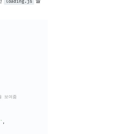
한
를
loading.js
g을 보여줌
`
,