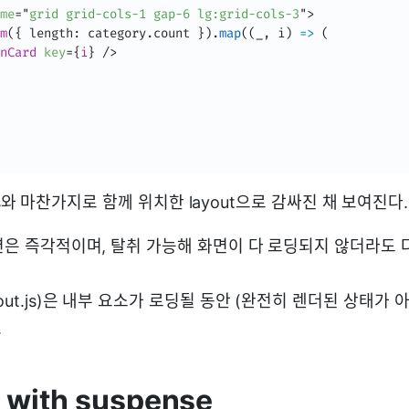
me
=
"
grid grid-cols-1 gap-6 lg:grid-cols-3
"
>
m
(
{
 length
:
 category
.
count 
}
)
.
map
(
(
_
,
 i
)
=>
(
nCard
key
=
{
i
}
/>
ge.js와 마찬가지로 함께 위치한 layout으로 감싸진 채 보여진다.
이션은 즉각적이며, 탈취 가능해 화면이 다 로딩되지 않더라도
out.js)은 내부 요소가 로딩될 동안 (완전히 렌더된 상태가 
.
 with suspense