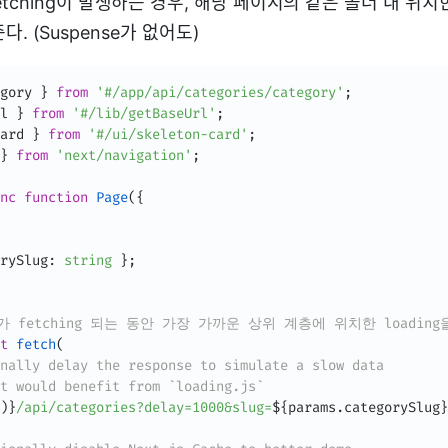
etching이 발생하는 경우, 해당 페이지의 같은 폴더 내 위치
여준다. (Suspense가 없어도)
gory 
}
from
'#/app/api/categories/category'
;
l 
}
from
'#/lib/getBaseUrl'
;
ard 
}
from
'#/ui/skeleton-card'
;
}
from
'next/navigation'
;
nc
function
Page
(
{
rySlug
:
string
}
;
터가 fetching 되는 동안 가장 가까운 상위 계층에 위치한 loadin
t
fetch
(
nally delay the response to simulate a slow data
t would benefit from `loading.js`
)
}
/api/categories?delay=1000&slug=
${
params
.
categorySlug
}