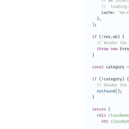
// We intent
// `loading.
      cache
:
'no-c
}
,
)
;
if
(
!
res
.
ok
)
{
// Render the 
throw
new
Erro
}
const
 category 
=
if
(
!
category
)
{
// Render the 
notFound
(
)
;
}
return
(
<
div
className
<
h1
classNam