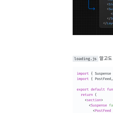
말고도 
loading.js
import
{
 Suspense 
import
{
 PostFeed
,
export
default
fun
return
(
<
section
>
<
Suspense
fa
<
PostFeed