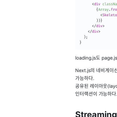
<
div
classNa
{
Array
.
fro
<
Skeleto
)
)
}
</
div
>
</
div
>
)
;
}
loading.js도 pa
Next.js의 네비게
가능하다.
공유된 레이아웃(lay
인터랙션이 가능하다
Streaming