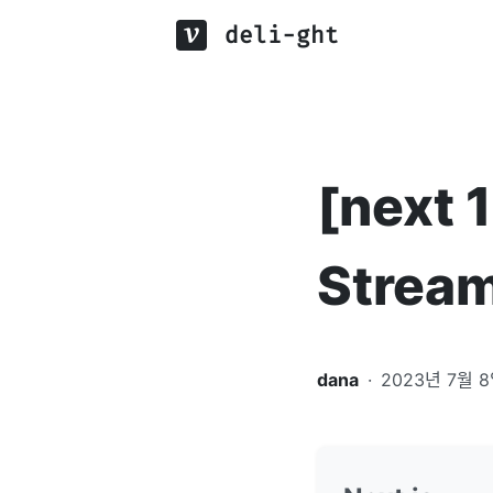
deli-ght
[next 
Strea
dana
·
2023년 7월 