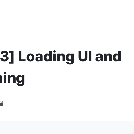
13] Loading UI and
ming
8일