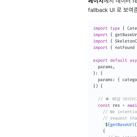
페이지
에서 데이터 f
fallback UI 로 보
import
type
{
 Cate
import
{
 getBaseUr
import
{
 SkeletonC
import
{
 notFound 
export
default
asy
  params
,
}
:
{
  params
:
{
 catego
}
)
{
// 🍀 해당 데이
const
 res 
=
awai
// We intentio
// request tha
`
${
getBaseUrl
(
{