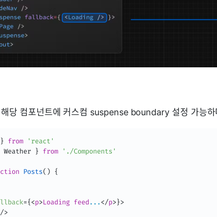
해당 컴포넌트에 커스컴 suspense boundary 설정 가능하
}
from
'react'
 Weather 
}
from
'./Components'
ction
Posts
(
)
{
llback
=
{
<
p
>
Loading feed
...
</
p
>
}
>
/>