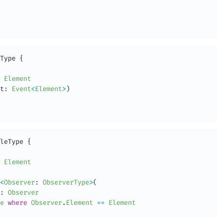
Type 
{
 
Element
t
:
Event
<
Element
>
)
leType 
{
 
Element
<
Observer
:
ObserverType
>
(
:
Observer
e
where
Observer
.
Element
==
Element