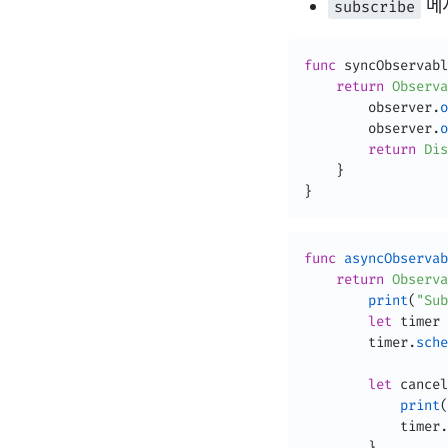
메서
subscribe
func
 syncObservabl
return
Observa
        observer
.
o
        observer
.
o
return
Dis
}
}
func
asyncObservab
return
Observa
print
(
"Sub
let
 timer 
        timer
.
sche
let
 cancel
print
(
            timer
.
}