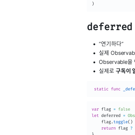
)
deferred
“연기하다”
실제 Observ
Observable을
실제로
구독이 일
static
func
_defe
var
 flag 
=
false
let
 deferred 
=
Obs
    flag
.
toggle
(
)
return
 flag 
?
}