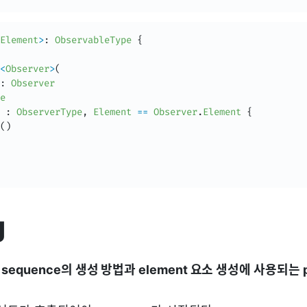
Element
>
:
ObservableType
{
<
Observer
>
(
:
Observer
e
:
ObserverType
,
Element
==
Observer
.
Element
{
(
)
g
 sequence의 생성 방법과 element 요소 생성에 사용되는 