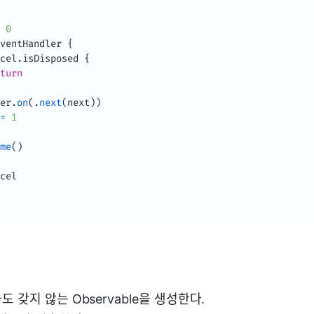
0
ventHandler 
{
cel
.
isDisposed 
{
turn
er
.
on
(
.
next
(
next
)
)
=
1
me
(
)
cel

나도 갖지 않는 Observable을 생성한다.