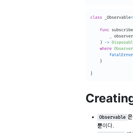
class
_Observable
<
func
 subscribe
_
 observer
)
-
>
Disposabl
where
Observer
fatalError
}
}
Creatin
은
Observable
뿐
이다.