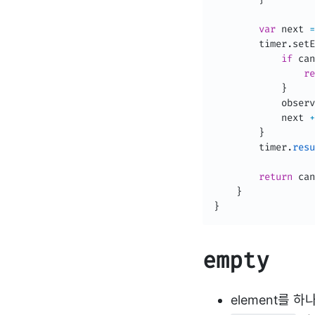
var
 next 
=
        timer
.
setE
if
 can
re
}
            observ
            next 
+
}
        timer
.
resu
return
 can
}
}
empty
element를 하