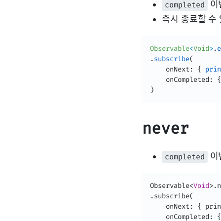
이
completed
즉시 종료할 수 
Observable
<
Void
>
.
e
.
subscribe
(
    onNext
:
{
prin
    onCompleted
:
{
)
never
이벤
completed
Observable
<
Void
>
.n
.subscribe(

    onNext: { prin
    onCompleted: {