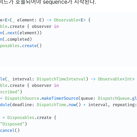
드가 호출되어야 sequence가 시작된다.
e
<
E
>
(
_
 element
:
 E
)
-
>
Observable
<
E
>
{
ble
.
create 
{
 observer 
in
n
(
.
next
(
element
)
)
n
(
.
completed
)
posables
.
create
(
)
le
(
_
 interval
:
DispatchTimeInterval
)
-
>
Observable
<
Int
>
ble
.
create 
{
 observer 
in
scribed"
)
=
DispatchSource
.
makeTimerSource
(
queue
:
DispatchQueue
.
gl
dule
(
deadline
:
DispatchTime
.
now
(
)
+
 interval
,
 repeating
:
 
=
Disposables
.
create 
{
"Disposed"
)
cancel
(
)