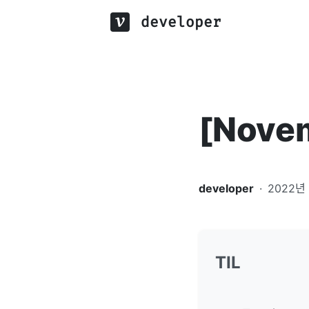
developer
[Nove
developer
·
2022년 
TIL