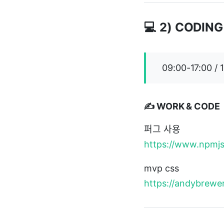
💻 2) CODING
09:00-17:00 / 
✍️ WORK & CODE
퍼그 사용
https://www.npmj
mvp css
https://andybrewer