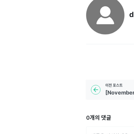
d
이전
포스트
[November
0
개의 댓글