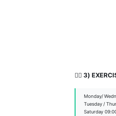
🤸‍♀️ 3) EXE
Monday/ Wedne
Tuesday / Th
Saturday 09:0