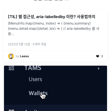
[TIL] 웹 접근성, aria-labelledby 이란? 사용법까지
{MenuInfo.map((menu, index) => ( {menu.summary}
{menu.detail.map((detail, idx) => ( // aria-labelledby 를 사
용
...
2023년 5월 12일
·
0
개의 댓글
by
Leesu
3