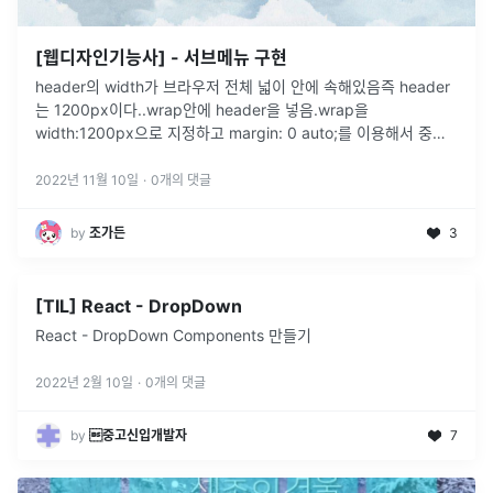
[웹디자인기능사] - 서브메뉴 구현
header의 width가 브라우저 전체 넓이 안에 속해있음즉 header
는 1200px이다..wrap안에 header을 넣음.wrap을
width:1200px으로 지정하고 margin: 0 auto;를 이용해서 중앙
정렬함.header을 width: 100%로 지정하여
...
2022년 11월 10일
·
0
개의 댓글
by
조가든
3
[TIL] React - DropDown
React - DropDown Components 만들기
2022년 2월 10일
·
0
개의 댓글
by
중고신입개발자
7