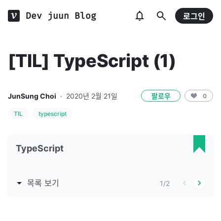
Dev juun Blog
로그인
[TIL] TypeScript (1)
JunSung Choi
·
2020년 2월 21일
팔로우
0
TIL
typescript
TypeScript
목록 보기
1
/
2