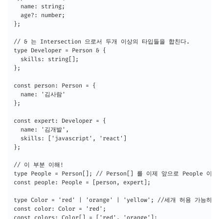
  name: string;

  age?: number;

};

// & 는 Intersection 으로서 두개 이상의 타입들을 합친다.

type Developer = Person & {

  skills: string[];

};

const person: Person = {

  name: '김사람'

};

const expert: Developer = {

  name: '김개발',

  skills: ['javascript', 'react']

};

// 이 부분 이해!

type People = Person[]; // Person[] 를 이제 앞으로 Peopl
const people: People = [person, expert];

type Color = 'red' | 'orange' | 'yellow'; //세개 허용 가능하다.
const color: Color = 'red';

const colors: Color[] = ['red', 'orange'];