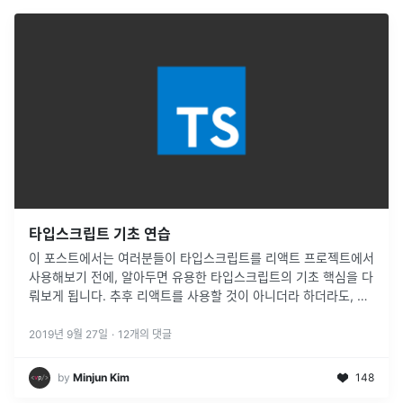
타입스크립트 기초 연습
이 포스트에서는 여러분들이 타입스크립트를 리액트 프로젝트에서
사용해보기 전에, 알아두면 유용한 타입스크립트의 기초 핵심을 다
뤄보게 됩니다. 추후 리액트를 사용할 것이 아니더라 하더라도, 이
튜토리얼에 나와있는 연습을 진행해보시면 타입스크립트를 통해
어떤 도움을 얻을 수 있는지 갈피를 잡을 수 있게 되어 입문에 도움
2019년 9월 27일
·
12
개의 댓글
이 될 거예요. 이 튜토리얼에서는 리액트...
by
Minjun Kim
148