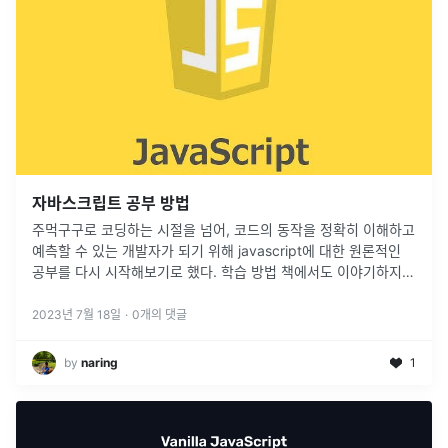
자바스크립트 공부 방법
주먹구구로 코딩하는 시절을 넘어, 코드의 동작을 정확히 이해하고
예측할 수 있는 개발자가 되기 위해 javascript에 대한 원론적인
공부를 다시 시작해보기로 했다. 학습 방법 책에서도 이야기하지만
기본 개념과 동작 원리를 이해해야 하는 이유는 코드를 짜기 위해
서이
...
2023년 7월 18일
·
0
개의 댓글
by
naring
1