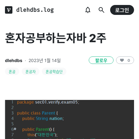
dlehdbs.log
로그인
혼자공부하는자바 2주
dlehdbs
·
2023년 1월 14일
팔로우
0
혼공
혼공자
혼공학습단