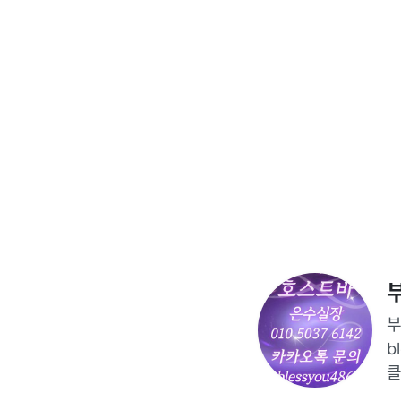
부
b
클