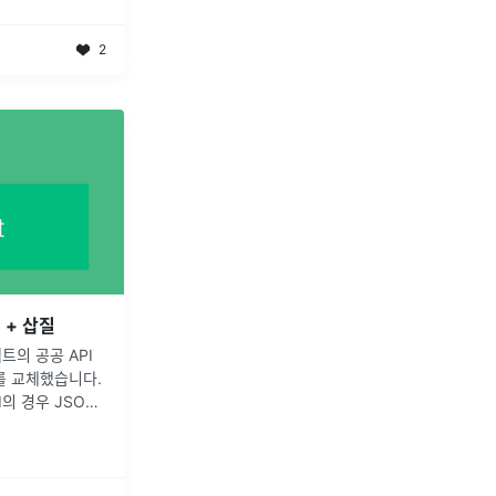
2
 + 삽질
의 공공 API
I를 교체했습니다.
의 경우 JSON
 된 API의 경우
mlConverter