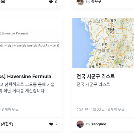
t99
0
by
장꾸꾸
s] Haversine Formula
전국 시군구 리스트
리고 선택적으로 고도를 통해 기술
전국 시군구 리스트
의 최단 거리를 계산합니다.
·
0
개의 댓글
2021년 11월 23일
·
0
개의 댓글
l (서현호)
2
by
sanghee