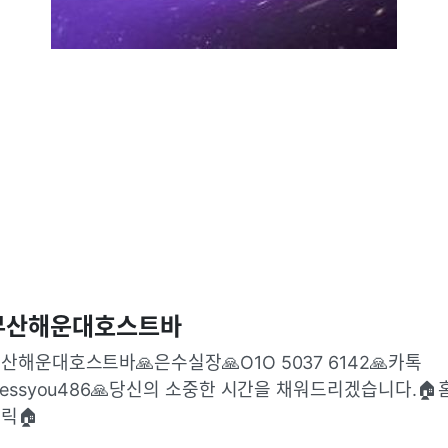
부산해운대호스트바
산해운대호스트바🙏은수실장🙏O1O 5037 6142🙏카톡 
lessyou486🙏당신의 소중한 시간을 채워드리겠습니다.🏠
릭🏠