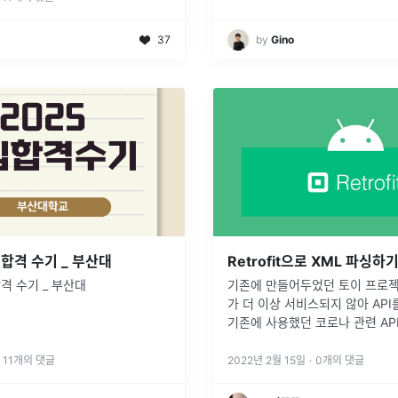
37
by
Gino
입 합격 수기 _ 부산대
Retrofit으로 XML 파싱하기
 합격 수기 _ 부산대
기존에 만들어두었던 토이 프로젝트
가 더 이상 서비스되지 않아 AP
기존에 사용했던 코로나 관련 API
으로 응답을 내려줬지만, 교체하게
XML로만 내려주더라구요.SimpleX
11
개의 댓글
2022년 2월 15일
·
0
개의 댓글
는 depr
...