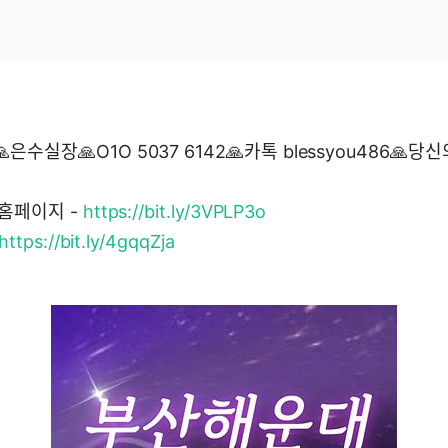
수실장🙏O1O 5037 6142🙏카톡 blessyou486🙏당
홈페이지 -
https://bit.ly/3VPLP3o
https://bit.ly/4gqqZja