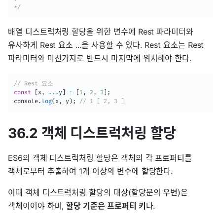
*/
배열 디스트럭처링 할당을 위한 변수에 Rest 파라미터와
유사하게 Rest 요소 ...을 사용할 수 있다. Rest 요소는 Rest
파라미터와 마찬가지로 반드시 마지막에 위치해야 한다.
// Rest 요소
const
[
x
,
...
y
]
=
[
1
,
2
,
3
]
;
console
.
log
(
x
,
 y
)
;
// 1 [ 2, 3 ]
36.2 객체 디스트럭처링 할당
ES6의 객체 디스트럭처링 할당은 객체의 각 프로퍼티를
객체로부터 추출하여 1개 이상의 변수에 할당한다.
이때 객체 디스트럭처링 할당의 대상(할당문의 우변)은
객체이어야 하며,
할당 기준은 프로퍼티 키
다.