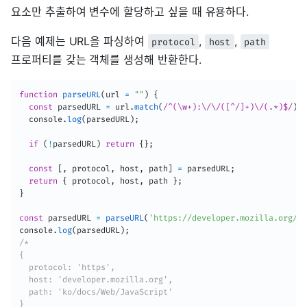
요소만 추출하여 변수에 할당하고 싶을 때 유용하다.
다음 예제는 URL을 파싱하여
,
,
protocol
host
path
프로퍼티를 갖는 객체를 생성해 반환한다.
function
parseURL
(
url 
=
""
)
{
const
 parsedURL 
=
 url
.
match
(
/^(\w+):\/\/([^/]+)\/(.*)$/
)
;
  console
.
log
(
parsedURL
)
;
if
(
!
parsedURL
)
return
{
}
;
const
[
,
 protocol
,
 host
,
 path
]
=
 parsedURL
;
return
{
 protocol
,
 host
,
 path 
}
;
}
const
 parsedURL 
=
parseURL
(
'https://developer.mozilla.org/ko
console
.
log
(
parsedURL
)
;
/*

{

  protocol: 'https',

  host: 'developer.mozilla.org',

  path: 'ko/docs/Web/JavaScript'

}
