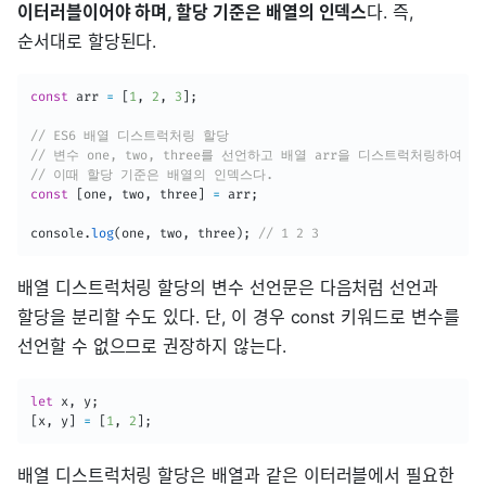
이터러블이어야 하며, 할당 기준은 배열의 인덱스
다. 즉,
순서대로 할당된다.
const
 arr 
=
[
1
,
2
,
3
]
;
// ES6 배열 디스트럭처링 할당
// 변수 one, two, three를 선언하고 배열 arr을 디스트럭처링하여 
// 이때 할당 기준은 배열의 인덱스다.
const
[
one
,
 two
,
 three
]
=
 arr
;
console
.
log
(
one
,
 two
,
 three
)
;
// 1 2 3
배열 디스트럭처링 할당의 변수 선언문은 다음처럼 선언과
할당을 분리할 수도 있다. 단, 이 경우 const 키워드로 변수를
선언할 수 없으므로 권장하지 않는다.
let
 x
,
 y
;
[
x
,
 y
]
=
[
1
,
2
]
;
배열 디스트럭처링 할당은 배열과 같은 이터러블에서 필요한