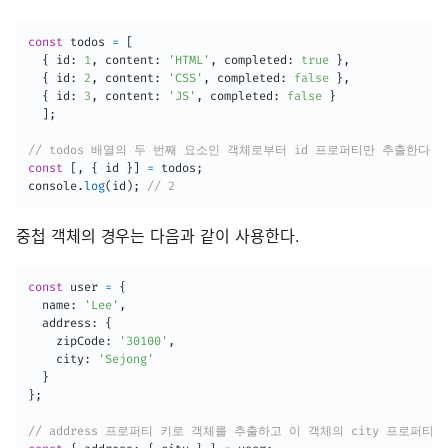
const
 todos 
=
[
{
 id
:
1
,
 content
:
'HTML'
,
 completed
:
true
}
,
{
 id
:
2
,
 content
:
'CSS'
,
 completed
:
false
}
,
{
 id
:
3
,
 content
:
'JS'
,
 completed
:
false
}
]
;
// todos 배열의 두 번째 요소인 객체로부터 id 프로퍼티만 추출한다.
const
[
,
{
 id 
}
]
=
 todos
;
console
.
log
(
id
)
;
// 2
중첩 객체의 경우는 다음과 같이 사용한다.
const
 user 
=
{
  name
:
'Lee'
,
  address
:
{
    zipCode
:
'30100'
,
    city
:
'Sejong'
}
}
;
// address 프로퍼티 키로 객체를 추출하고 이 객체의 city 프로퍼티