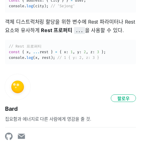
const
{
 address
:
{
 city 
}
}
=
 user
;
console
.
log
(
city
)
;
// 'Sejong'
객체 디스트럭처링 할당을 위한 변수에 Rest 파라미터나 Rest
요소와 유사하게
Rest 프로퍼티
을 사용할 수 있다.
...
// Rest 프로퍼티
const
{
 x
,
...
rest 
}
=
{
 x
:
1
,
 y
:
2
,
 z
:
3
}
;
console
.
log
(
x
,
 rest
)
;
// 1 { y: 2, z: 3 }
팔로우
Bard
집요함과 에너지로 다른 사람에게 영감을 줄 것.