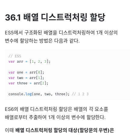
36.1 배열 디스트럭처링 할당
ES5에서 구조화된 배열을 디스트럭처링하여 1개 이상의
변수에 할당하는 방법은 다음과 같다.
// ES5
var
 arr 
=
[
1
,
2
,
3
]
;
var
 one 
=
 arr
[
0
]
;
var
 two 
=
 arr
[
1
]
;
var
 three 
=
 arr
[
2
]
;
console
.
log
(
one
,
 two
,
 three
)
;
// 1 2 3
ES6의 배열 디스트럭처링 할당은 배열의 각 요소를
배열로부터 추출하여 1개 이상의 변수에 할당한다.
이때
배열 디스트럭처링 할당의 대상(할당문의 우변)은