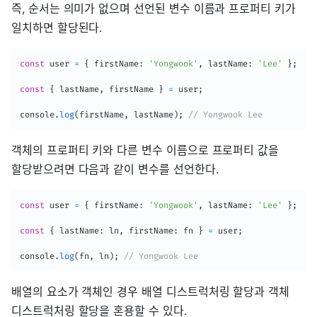
즉, 순서는 의미가 없으며 선언된 변수 이름과 프로퍼티 키가
일치하면 할당된다.
const
 user 
=
{
 firstName
:
'Yongwook'
,
 lastName
:
'Lee'
}
;
const
{
 lastName
,
 firstName 
}
=
 user
;
console
.
log
(
firstName
,
 lastName
)
;
// Yongwook Lee
객체의 프로퍼티 키와 다른 변수 이름으로 프로퍼티 값을
할당받으려면 다음과 같이 변수를 선언한다.
const
 user 
=
{
 firstName
:
'Yongwook'
,
 lastName
:
'Lee'
}
;
const
{
 lastName
:
 ln
,
 firstName
:
 fn 
}
=
 user
;
console
.
log
(
fn
,
 ln
)
;
// Yongwook Lee
배열의 요소가 객체인 경우 배열 디스트럭처링 할당과 객체
디스트럭처링 할당을 혼용할 수 있다.