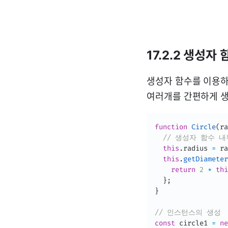
17.2.2 생성
생성자 함수를 이용하
여러개를 간편하게 생
function
Circle
(
ra
// 생성자 함수 
this
.
radius 
=
 ra
this
.
getDiameter
return
2
*
thi
}
;
}
// 인스턴스의 생성
const
 circle1 
=
ne