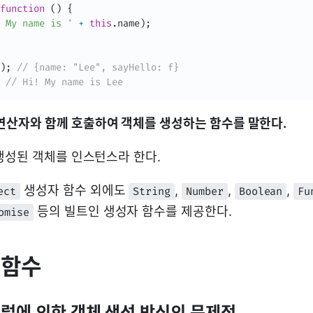
function
(
)
{
 My name is '
+
this
.
name
)
;
)
;
// {name: "Lee", sayHello: f}
// Hi! My name is Lee
연산자와 함께 호출하여 객체를 생성하는 함수를 말한다.
생성된 객체를 인스턴스라 한다.
생성자 함수 외에도
,
,
,
ect
String
Number
Boolean
Fu
등의 빌트인 생성자 함수를 제공한다.
omise
 함수
 리터럴에 의한 객체 생성 방식의 문제점