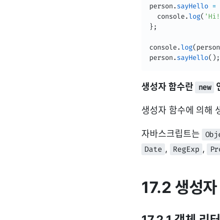
person
.
sayHello
=
  console
.
log
(
'Hi!
}
;
console
.
log
(
person
person
.
sayHello
(
)
;
생성자 함수란
new
생성자 함수에 의해 
자바스크립트는
Obj
,
,
Date
RegExp
Pr
17.2 생성자
17.2.1 객체