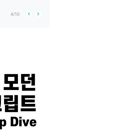
4
/
10