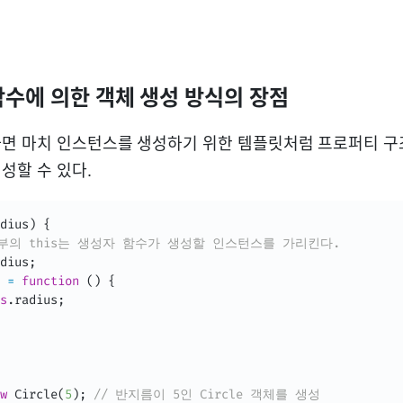
자 함수에 의한 객체 생성 방식의 장점
면 마치 인스턴스를 생성하기 위한 템플릿처럼 프로퍼티 구
성할 수 있다.
dius
)
{
내부의 this는 생성자 함수가 생성할 인스턴스를 가리킨다.
dius
;
=
function
(
)
{
s
.
radius
;
w
Circle
(
5
)
;
// 반지름이 5인 Circle 객체를 생성