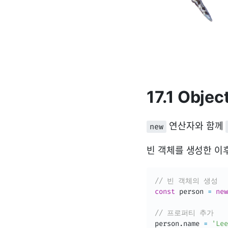
17.1 Obj
연산자와 함께
new
빈 객체를 생성한 이
// 빈 객체의 생성
const
 person 
=
new
// 프로퍼티 추가
person
.
name 
=
'Lee