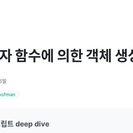
성자 함수에 의한 객체 생
25일
pofman
트 deep dive