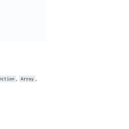
,
,
nction
Array