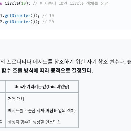
w
Circle
(
10
)
;
// 반지름이 10인 Circle 객체를 생성 
1
.
getDiameter
(
)
)
;
// 10 
2
.
getDiameter
(
)
)
;
// 20
자신의 프로퍼티나 메서드를 참조하기 위한 자기 참조 변수다.
t
딩은 함수 호출 방식에 따라 동적으로 결정된다.
this가 가리키는 값(this 바인딩)
전역 객체
메서드를 호출한 객체(마침표 앞의 객체)
출
생성자 함수가 생성할 인스턴스