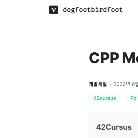
dogfootbirdfoot
CPP M
개발새발
·
2022년 6
42cursus
Po
42Cursus