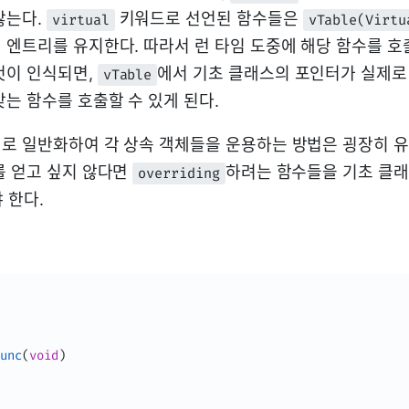
않는다.
키워드로 선언된 함수들은
virtual
vTable(Virtu
 엔트리를 유지한다. 따라서 런 타임 도중에 해당 함수를 호
것이 인식되면,
에서 기초 클래스의 포인터가 실제로
vTable
는 함수를 호출할 수 있게 된다.
로 일반화하여 각 상속 객체들을 운용하는 방법은 굉장히 유
를 얻고 싶지 않다면
하려는 함수들을 기초 클
overriding
 한다.
unc
(
void
)