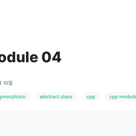
odule 04
월 10일
lymorphism
abstract class
cpp
cpp modul