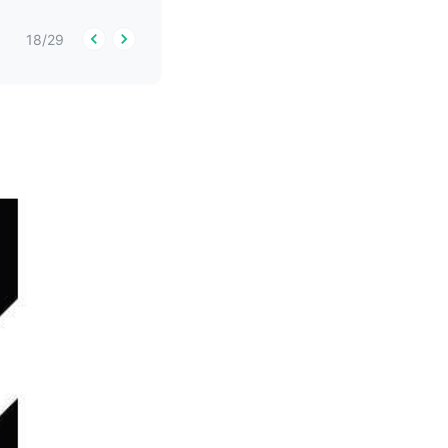
18
/
29