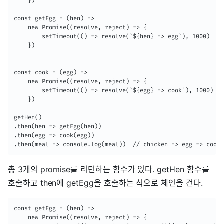
    })

const getEgg = (hen) => 

    new Promise((resolve, reject) => {

        setTimeout(() => resolve(`${hen} => egg`), 1000)

    })

const cook = (egg) => 

    new Promise((resolve, reject) => {

        setTimeout(() => resolve(`${egg} => cook`), 1000)

    })

getHen()

.then(hen => getEgg(hen))

.then(egg => cook(egg))

.then(meal => console.log(meal))  // chicken => egg => cook
총 3개의 promise를 리턴하는 함수가 있다. getHen 함수를
호출하고 then에 getEgg을 호출하는 식으로 체인을 건다.
const getEgg = (hen) => 

    new Promise((resolve, reject) => {
