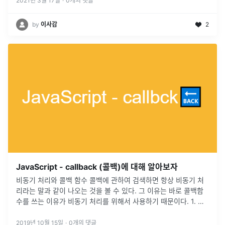
2021년 3월 17일
·
0
개의 댓글
by
이사감
2
JavaScript - callback (콜백)에 대해 알아보자
비동기 처리와 콜백 함수 콜백에 관하여 검색하면 항상 비동기 처
리라는 말과 같이 나오는 것을 볼 수 있다. 그 이유는 바로 콜백함
수를 쓰는 이유가 비동기 처리를 위해서 사용하기 때문이다. 1. 비
동기처리 자바스크립트의 비동기처리란 특정 코드가 종료되지 않
은 상태라 하더라도 대기하지 않고 다음 코드를 실행하는 자바스크
2019년 10월 15일
·
0
개의 댓글