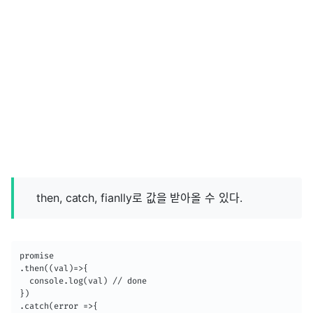
then, catch, fianlly로 값을 받아올 수 있다.
promise

.then((val)=>{

  console.log(val) // done

})

.catch(error =>{
