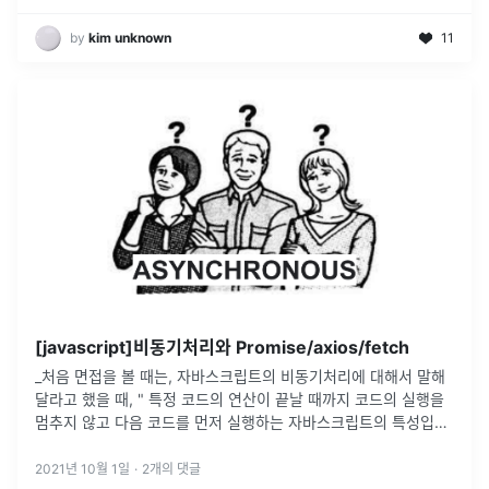
by
kim unknown
11
[javascript]비동기처리와 Promise/axios/fetch
_처음 면접을 볼 때는, 자바스크립트의 비동기처리에 대해서 말해
달라고 했을 때, " 특정 코드의 연산이 끝날 때까지 코드의 실행을
멈추지 않고 다음 코드를 먼저 실행하는 자바스크립트의 특성입니
다. " 라고만 말하고 끝맺음 해버렸다. 말 그대로 용어에 대한 정의
만 알고
...
2021년 10월 1일
·
2
개의 댓글