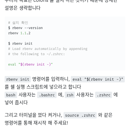
설명은 생략합니다
# 설치 확인
$ rbenv --version

rbenv 
1.1
.2

# Load rbenv automatically by appending
# the following to ~/.zshrc:
eval
"
$(
rbenv init -
)
"
명령어를 입력하니,
rbenv init
eval "$(rbenv init -)"
를 쉘 실행 스크립트에 넣으라고 합니다
사용자는
에,
사용자는
에
bash
.bashrc
zsh
.zshrc
넣어 줍시다
그리고 터미널을 껐다 켜거나,
와 같은
source .zshrc
명령어를 통해 재시작 해 주세요!