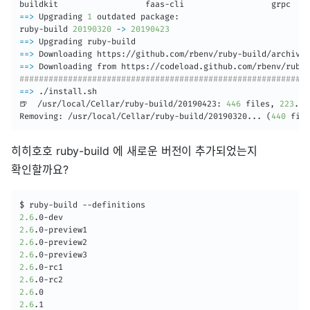
==
>
 Upgrading 
1
 outdated package:

ruby-build 
20190320
 -
>
20190423
==
>
==
>
==
>
############################################################
==
>
 ./install.sh

🍺  /usr/local/Cellar/ruby-build/20190423: 
446
 files, 
223
.5K
Removing: /usr/local/Cellar/ruby-build/20190320
..
. 
(
440
 file
히히호호 ruby-build 에 새로운 버전이 추가되었는지
확인할까요?
2.6
2.6
2.6
2.6
2.6
2.6
2.6
2.6