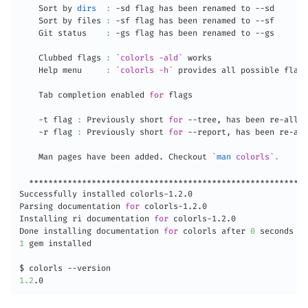
    Sort by 
dirs
:
 -sd flag has been renamed to --sd

    Sort by files 
:
 -sf flag has been renamed to --sf

    Git status    
:
 -gs flag has been renamed to --gs

    Clubbed flags 
:
`
colorls -ald
`
 works

    Help menu     
:
`
colorls -h
`
 provides all possible flag 
    Tab completion enabled 
for
 flags

    -t flag 
:
 Previously short 
for
 --tree, has been re-alloc
    -r flag 
:
 Previously short 
for
 --report, has been re-all
    Man pages have been added. Checkout 
`
man
 colorls
`
.
  **********************************************************
Successfully installed colorls-1.2.0

Parsing documentation 
for
 colorls-1.2.0

Installing ri documentation 
for
 colorls-1.2.0

Done installing documentation 
for
 colorls after 
0
1
 gem installed

1.2
.0