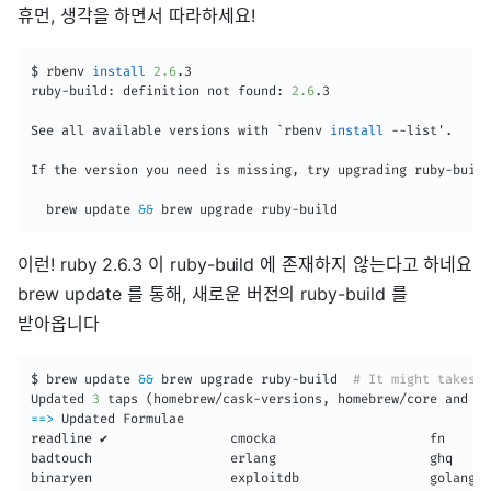
휴먼, 생각을 하면서 따라하세요!
$ rbenv 
install
2.6
.3

ruby-build: definition not found: 
2.6
.3

See all available versions with `rbenv 
install
 --list'.

If the version you need is missing, try upgrading ruby-build
  brew update 
&&
 brew upgrade ruby-build
이런! ruby 2.6.3 이 ruby-build 에 존재하지 않는다고 하네요
brew update 를 통해, 새로운 버전의 ruby-build 를
받아옵니다
$ brew update 
&&
 brew upgrade ruby-build  
# It might takes y
Updated 
3
 taps 
(
homebrew/cask-versions, homebrew/core and ho
==
>
 Updated Formulae

readline ✔                cmocka                    fn      
badtouch                  erlang                    ghq     
binaryen                  exploitdb                 golang-m