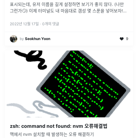
표시되는데, 유저 이름을 길게 설정하면 보기가 좋지 않다. (나만
그런가🙄) 이제 터미널도 내 마음대로 갬성 몇 스푼을 넣어보자!
...
2022년 12월 17일
·
0
개의 댓글
by
Seokhun Yoon
9
zsh: command not found: nvm 오류해결법
맥에서 nvm 설치할 때 발생하는 오류 해결하기