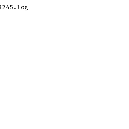
3245.log
3245.log