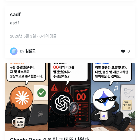
sadf
asdf
2026년 5월 3일
·
0
개의 댓글
by
김륜교
0
Claude Opus 4.8 이 그새 또 나왔다