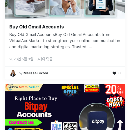
Buy Old Gmail Accounts
Buy Old Gmail AccountsBuy Old Gmail Accounts from
VirtualAccMarket to strengthen your online communication
and digital marketing strategies. Trusted,
...
2026년 5월 3일
·
0
개의 댓글
by
Melissa Sikora
0