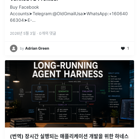
Buy Facebook
Accounts➤Telegram:@OldGmailUsa➤WhatsApp:+160640
66304➤E-
mail:support@oldgmailusa.comhttps://oldgmailusa.com/pr
oduct/buy-facebook-acco
...
2026년 5월 3일
·
0
개의 댓글
by
Adrian Green
1
(번역) 장시간 실행되는 애플리케이션 개발을 위한 하네스