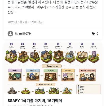
는데 구글링을 열심히 하고 있다. 나는 왜 실행이 안되는가! 앞부분
부터 다시 봐야할까.. 아무래도 1-2개월간 공부를 좀 뜸하게 했다.
반성
...
2026년 5월 2일
·
0
개의 댓글
by
mj11079
0
SSAFY 1학기를 마치며, 16기에게