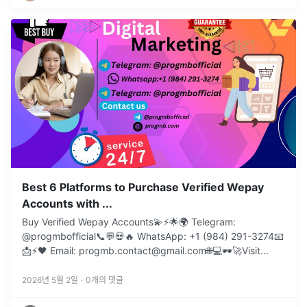
Best 6 Platforms to Purchase Verified Wepay
Accounts with ...
Buy Verified Wepay Accounts💫⚡️🌟🌍 Telegram:
@progmbofficial📞💬💀🔥 WhatsApp: +1 (984) 291-3274📧
📩⚡🖤 Email: progmb.contact@gmail.com🌐💻🕶️🚀Visit
...
2026년 5월 2일
·
0
개의 댓글