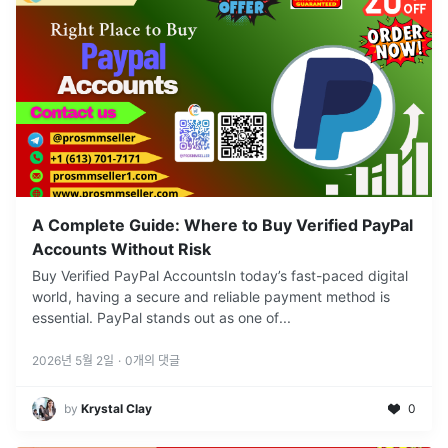
A Complete Guide: Where to Buy Verified PayPal
Accounts Without Risk
Buy Verified PayPal AccountsIn today’s fast-paced digital
world, having a secure and reliable payment method is
essential. PayPal stands out as one of
...
2026년 5월 2일
·
0
개의 댓글
by
Krystal Clay
0