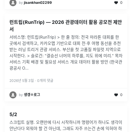
by
jisankhan02299
0
런트립(RunTrip) — 2026 관광데이터 활용 공모전 제안
서
서비스명: 런트립(RunTrip) > 한 줄 정의: 전국 마라톤 대회를 한
곳에서 검색하고, 카카오맵 기반으로 대회 전·후 여행 동선을 추천
받는 러닝 트리거 관광 서비스. 부산을 첫 고품질 파일럿 지역으로
시작한다. > 슬로건: "결승선 너머의 하루를, 지도 위에 미리." 목차
서비스 기획 배경 및 필요성 서비스 개요 데이터 활용 방안 (한국관
광공사 O...
2026년 5월 3일
·
0
개의 댓글
by
생갱ㅇ로그
0
5/2
스크립트 실행. 오랜만에 다시 시작하니까 명령어가 하나도 생각이
안난다다 외워야 할 건 아닌데, 그래도 자주 쓰는건 손에 익혀야 하