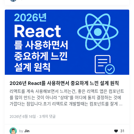
2026년 React를 사용하면서 중요하게 느낀 설계 원칙
리액트를 계속 사용해보면서 느끼는건, 좋은 리액트 앱은 컴포넌트
를 많이 만드는 것이 아니라 "상태"를 어디에 둘지 결정하는 것에
가깝다는 점입니다.초기 리액트로 개발할때는 컴포넌트를 잘게 나
누고, 공통 컴포넌트 잘 만들고, 전역 상태 구조 잘 설계하는 것을
리액트 개
...
2026년 6월 16일
·
3
개의 댓글
by
Jin
31