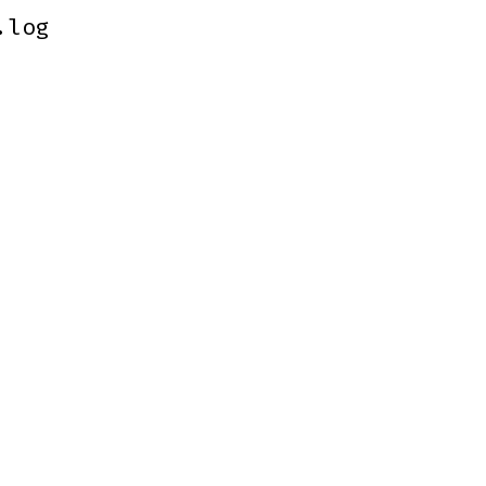
.log
.log