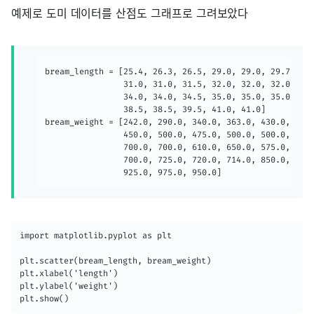
예제로 도미 데이터를 산점도 그래프로 그려보았다
bream_length = [25.4, 26.3, 26.5, 29.0, 29.0, 29.7, 29.
                31.0, 31.0, 31.5, 32.0, 32.0, 32.0, 33.
                34.0, 34.0, 34.5, 35.0, 35.0, 35.0, 35.
                38.5, 38.5, 39.5, 41.0, 41.0]

bream_weight = [242.0, 290.0, 340.0, 363.0, 430.0, 450.
                450.0, 500.0, 475.0, 500.0, 500.0, 340.
                700.0, 700.0, 610.0, 650.0, 575.0, 685.
                700.0, 725.0, 720.0, 714.0, 850.0, 1000
                925.0, 975.0, 950.0]
import matplotlib.pyplot as plt

plt.scatter(bream_length, bream_weight)

plt.xlabel('length')

plt.ylabel('weight')

plt.show()