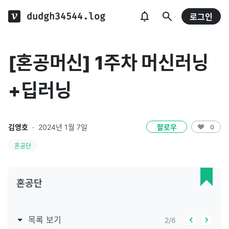
dudgh34544.log
로그인
[혼공머신] 1주차 머신러닝
+딥러닝
김영호
·
2024년 1월 7일
팔로우
0
혼공단
혼공단
목록 보기
2
/
6