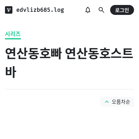
edvlizb685.log
로그인
시리즈
연산동호빠 연산동호스트
바
오름차순