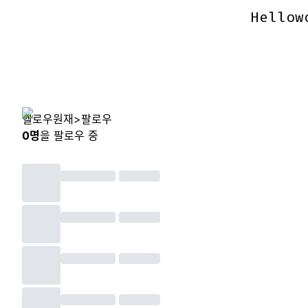
Hellow
Hellow
헬로우원재
>
팔로우
0
명
을 팔로우 중