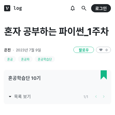
log
로그인
혼자 공부하는 파이썬_1주차
은진
·
2023년 7월 9일
팔로우
0
혼공
혼공파
혼공학습단
혼공학습단 10기
목록 보기
1
/
1