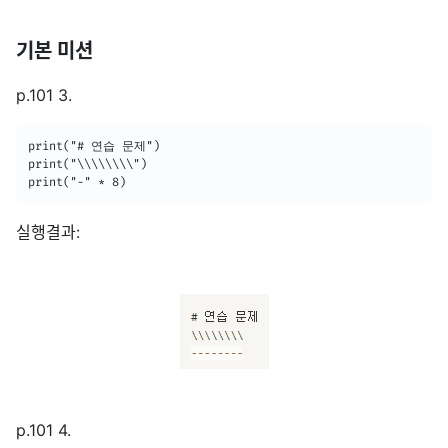
기본 미션
p.101 3.
print("# 연습 문제")

print("\\\\\\\\")

print("-" * 8)
실행결과:
p.101 4.