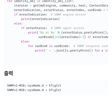
for
 identity_obj 
in
 identity_obj_list
:
    iterator 
=
 getCmd
(
engine
,
 community
,
 host
,
 ContextData
(
)
    errorIndication
,
 errorStatus
,
 errorIndex
,
 varBinds 
=
nex
if
 errorIndication
:
# SNMP engine errors
print
(
errorIndication
)
else
:
if
 errorStatus
:
# SNMP agent errors
print
(
'%s at %s'
%
(
errorStatus
.
prettyPrint
(
)
,
                  varBinds
[
int
(
errorIndex
)
-
1
]
if
 errorIndex 
else
:
for
 varBind 
in
 varBinds
:
# SNMP response conten
print
(
' = '
.
join
(
[
x
.
prettyPrint
(
)
for
 x 
in
 v
출력
SNMPv2-MIB::sysName.0 = kTLgIzt

SNMPv2-MIB::sysName.0 = kTLgIzt