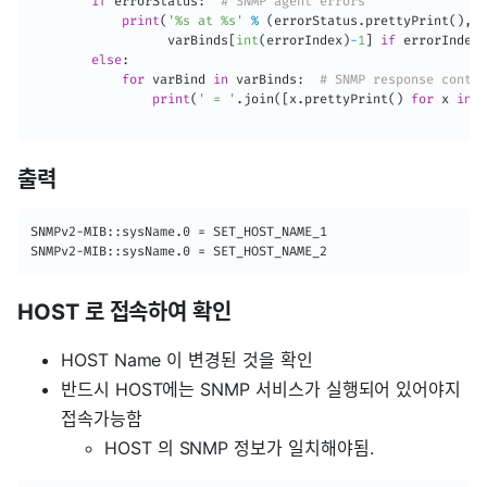
if
 errorStatus
:
# SNMP agent errors
print
(
'%s at %s'
%
(
errorStatus
.
prettyPrint
(
)
,
                  varBinds
[
int
(
errorIndex
)
-
1
]
if
 errorIndex 
else
:
for
 varBind 
in
 varBinds
:
# SNMP response conten
print
(
' = '
.
join
(
[
x
.
prettyPrint
(
)
for
 x 
in
 v
출력
SNMPv2-MIB::sysName.0 = SET_HOST_NAME_1

HOST 로 접속하여 확인
HOST Name 이 변경된 것을 확인
반드시 HOST에는 SNMP 서비스가 실행되어 있어야지
접속가능함
HOST 의 SNMP 정보가 일치해야됨.