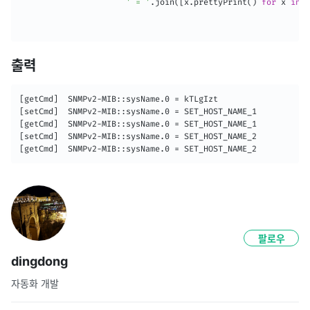
' = '
.
join
(
[
x
.
prettyPrint
(
)
for
 x 
in
 v
출력
[getCmd]  SNMPv2-MIB::sysName.0 = kTLgIzt

[setCmd]  SNMPv2-MIB::sysName.0 = SET_HOST_NAME_1

[getCmd]  SNMPv2-MIB::sysName.0 = SET_HOST_NAME_1

[setCmd]  SNMPv2-MIB::sysName.0 = SET_HOST_NAME_2

팔로우
dingdong
자동화 개발