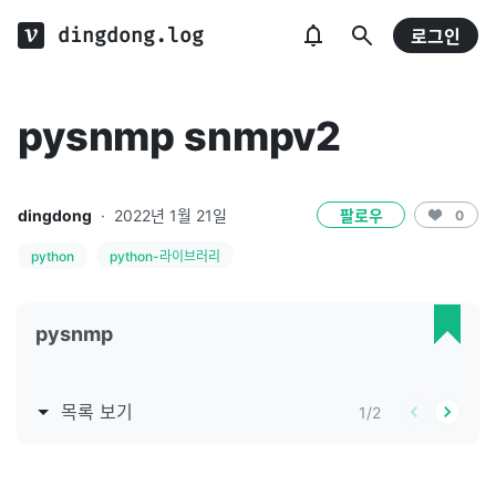
dingdong.log
로그인
pysnmp snmpv2
dingdong
·
2022년 1월 21일
팔로우
0
python
python-라이브러리
pysnmp
목록 보기
1
/
2