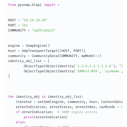
from
 pysnmp
.
hlapi 
import
*
HOST 
=
"20.20.20.20"
PORT 
=
161
COMMUNITY 
=
"aqXXlaKqjS"
engine 
=
 SnmpEngine
(
)
host 
=
 UdpTransportTarget
(
(
HOST
,
 PORT
)
)
community 
=
 CommunityData
(
COMMUNITY
,
 mpModel
=
1
)
identity_obj_list 
=
[
        ObjectType
(
ObjectIdentity
(
'1.3.6.1.2.1.1.5.0'
)
,
"SET
        ObjectType
(
ObjectIdentity
(
'SNMPv2-MIB'
,
'sysName'
,
0
]
for
 identity_obj 
in
 identity_obj_list
:
    iterator 
=
 setCmd
(
engine
,
 community
,
 host
,
 ContextData
(
)
    errorIndication
,
 errorStatus
,
 errorIndex
,
 varBinds 
=
nex
if
 errorIndication
:
# SNMP engine errors
print
(
errorIndication
)
else
: