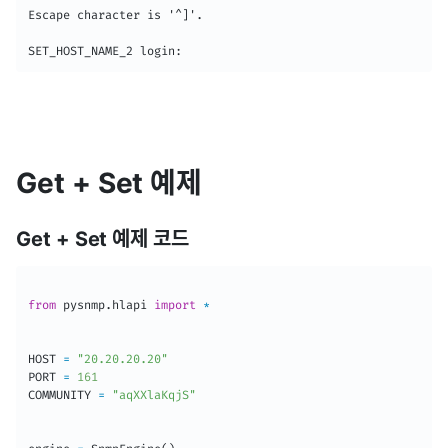
Escape character is '^]'.

SET_HOST_NAME_2 login:
Get + Set 예제
Get + Set 예제 코드
from
 pysnmp
.
hlapi 
import
*
HOST 
=
"20.20.20.20"
PORT 
=
161
COMMUNITY 
=
"aqXXlaKqjS"