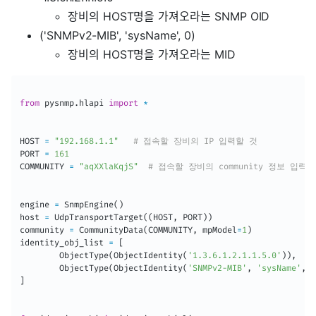
장비의 HOST명을 가져오라는 SNMP OID
('SNMPv2-MIB', 'sysName', 0)
장비의 HOST명을 가져오라는 MID
from
 pysnmp
.
hlapi 
import
*
HOST 
=
"192.168.1.1"
# 접속할 장비의 IP 입력할 것
PORT 
=
161
COMMUNITY 
=
"aqXXlaKqjS"
# 접속할 장비의 community 정보 입력할
engine 
=
 SnmpEngine
(
)
host 
=
 UdpTransportTarget
(
(
HOST
,
 PORT
)
)
community 
=
 CommunityData
(
COMMUNITY
,
 mpModel
=
1
)
identity_obj_list 
=
[
        ObjectType
(
ObjectIdentity
(
'1.3.6.1.2.1.1.5.0'
)
)
,
        ObjectType
(
ObjectIdentity
(
'SNMPv2-MIB'
,
'sysName'
,
0
]