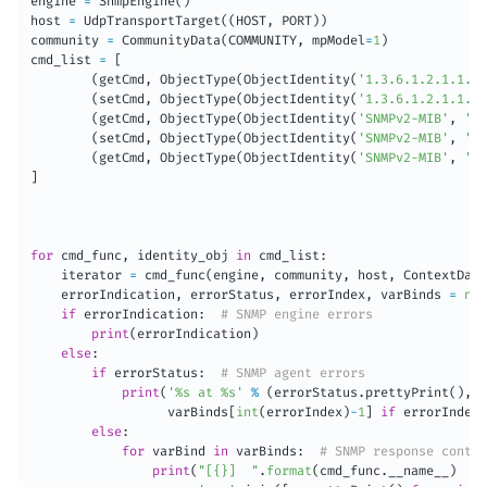
engine 
=
 SnmpEngine
(
)
host 
=
 UdpTransportTarget
(
(
HOST
,
 PORT
)
)
community 
=
 CommunityData
(
COMMUNITY
,
 mpModel
=
1
)
cmd_list 
=
[
(
getCmd
,
 ObjectType
(
ObjectIdentity
(
'1.3.6.1.2.1.1.5.
(
setCmd
,
 ObjectType
(
ObjectIdentity
(
'1.3.6.1.2.1.1.5.
(
getCmd
,
 ObjectType
(
ObjectIdentity
(
'SNMPv2-MIB'
,
'sy
(
setCmd
,
 ObjectType
(
ObjectIdentity
(
'SNMPv2-MIB'
,
'sy
(
getCmd
,
 ObjectType
(
ObjectIdentity
(
'SNMPv2-MIB'
,
'sy
]
for
 cmd_func
,
 identity_obj 
in
 cmd_list
:
    iterator 
=
 cmd_func
(
engine
,
 community
,
 host
,
 ContextData
    errorIndication
,
 errorStatus
,
 errorIndex
,
 varBinds 
=
nex
if
 errorIndication
:
# SNMP engine errors
print
(
errorIndication
)
else
:
if
 errorStatus
:
# SNMP agent errors
print
(
'%s at %s'
%
(
errorStatus
.
prettyPrint
(
)
,
                  varBinds
[
int
(
errorIndex
)
-
1
]
if
 errorIndex 
else
:
for
 varBind 
in
 varBinds
:
# SNMP response conten
print
(
"[{}]  "
.
format
(
cmd_func
.
__name__
)
+
\
