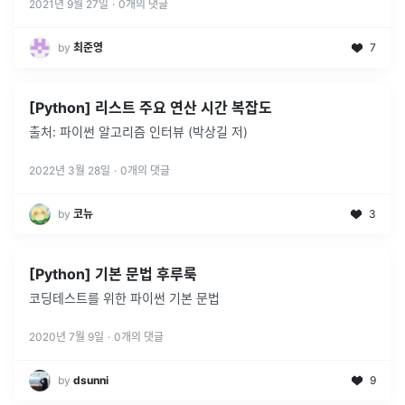
2021년 9월 27일
·
0
개의 댓글
by
최준영
7
[Python] 리스트 주요 연산 시간 복잡도
출처: 파이썬 알고리즘 인터뷰 (박상길 저)
2022년 3월 28일
·
0
개의 댓글
by
코뉴
3
[Python] 기본 문법 후루룩
코딩테스트를 위한 파이썬 기본 문법
2020년 7월 9일
·
0
개의 댓글
by
dsunni
9