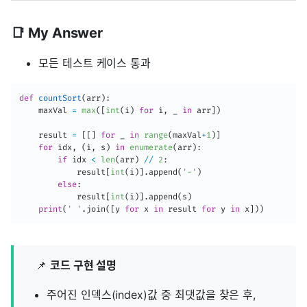
📑 My Answer
모든 테스트 케이스 통과
def
countSort
(
arr
)
:
    maxVal 
=
max
(
[
int
(
i
)
for
 i
,
 _ 
in
 arr
]
)
    result 
=
[
[
]
for
 _ 
in
range
(
maxVal
+
1
)
]
for
 idx
,
(
i
,
 s
)
in
enumerate
(
arr
)
:
if
 idx 
<
len
(
arr
)
//
2
:
            result
[
int
(
i
)
]
.
append
(
'-'
)
else
:
            result
[
int
(
i
)
]
.
append
(
s
)
print
(
' '
.
join
(
[
y 
for
 x 
in
 result 
for
 y 
in
 x
]
)
)
📌
코드 구현 설명
주어진 인덱스(index)값 중 최댓값을 찾은 후,