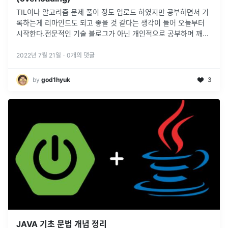
TIL이나 알고리즘 문제 풀이 정도 업로드 하였지만 공부하면서 기
록하는게 리마인드도 되고 좋을 것 같다는 생각이 들어 오늘부터
시작한다.전문적인 기술 블로그가 아닌 개인적으로 공부하며 깨달
은 나의 관점에서의 정의이기 때문에 그 점 참고하길 바란다.첫번
째 주제는 자바의
...
2022년 7월 21일
·
0
개의 댓글
by
god1hyuk
3
JAVA 기초 문법 개념 정리