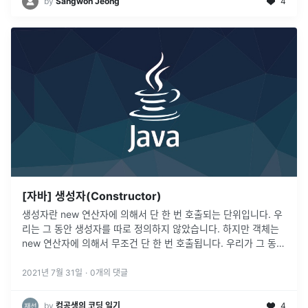
by
Sangwon Jeong
4
[자바] 생성자(Constructor)
생성자란 new 연산자에 의해서 단 한 번 호출되는 단위입니다. 우
리는 그 동안 생성자를 따로 정의하지 않았습니다. 하지만 객체는
new 연산자에 의해서 무조건 단 한 번 호출됩니다. 우리가 그 동안
따로 생성자를 정의하지 않고 객체가 오류 없이 동작한 이유는 객
체는
...
2021년 7월 31일
·
0
개의 댓글
by
컴공생의 코딩 일기
4