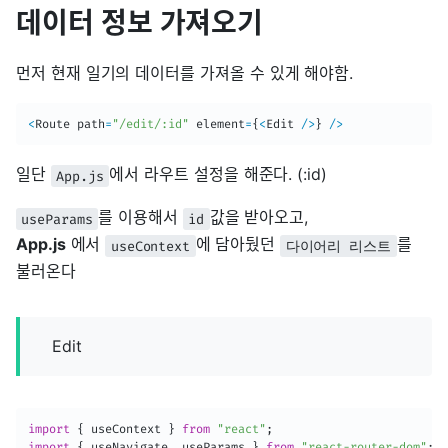
데이터 정보 가져오기
먼저 현재 일기의 데이터를 가져올 수 있게 해야함.
<
Route path
=
"/edit/:id"
 element
=
{
<
Edit 
/
>
}
/
>
일단
에서 라우트 설정을 해준다. (:id)
App.js
를 이용해서
값을 받아오고,
useParams
id
App.js
에서
에 담아뒀던
를
useContext
다이어리 리스트
불러온다
Edit
import
{
 useContext 
}
from
"react"
;
import
{
 useNavigate
,
 useParams 
}
from
"react-router-dom"
;