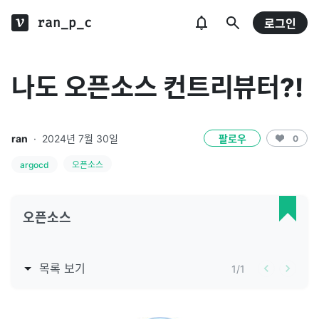
ran_p_c
로그인
나도 오픈소스 컨트리뷰터?!
ran
·
2024년 7월 30일
팔로우
0
argocd
오픈소스
오픈소스
목록 보기
1
/
1