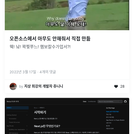
오픈소스에서 아무도 안해줘서 직접 만듦
웩! 낰! 꽉찢쭈느! 햄보칼수가업서?!
2022년 3월 17일
·
4
개의 댓글
by
지상 최강의 개발자 쥬니니
28