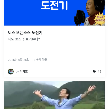
토스 오픈소스 도전기
나도 토스 컨트리뷰터?
2025년 6월 25일
·
13
개의 댓글
by
이지호
45