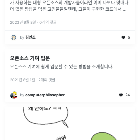
가 사용하는 대형 오픈소스의 개발자들이라면 이미 나보다 몇배나
더 많은 짬밥을 먹은 고인물들일텐데, 그들이 구현한 코드에서 로
직상 비효율적인 부분을 발견하고 수정하려면 그 사람들보다 더 천
재여야한다는
...
2023년 9월 8일
·
0
개의 댓글
by
김인조
5
오픈소스 기여 입문
오픈소스 기여에 쉽게 입문할 수 있는 방법을 소개합니다.
2021년 8월 1일
·
2
개의 댓글
by
computerphilosopher
24