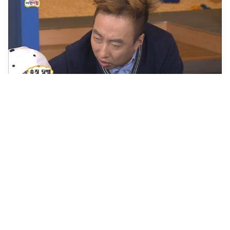
[Swift] 나랑 함께 window 컴에서 swift 써보지 않을
래..?
생전 관심없던 swift나의 개발언어의 다음 여정은 코틀린이라 굳게
믿어 의심치 않았다.하지만 갑작스러운 스위프트..!ios 오히려 좋아
돈이 최고니깐But, i am 낫 맥유저..맥오너월급을 털 것인가..
swift를 하지 않을 것인가..(사실 카드값 내면 털 월급도
...
2024년 3월 11일
·
0
개의 댓글
by
SONGB
1