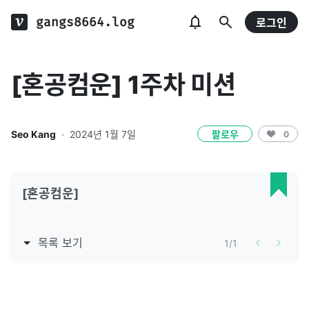
gangs8664.log
로그인
[혼공컴운] 1주차 미션
Seo Kang
·
2024년 1월 7일
팔로우
0
[혼공컴운]
목록 보기
1
/
1