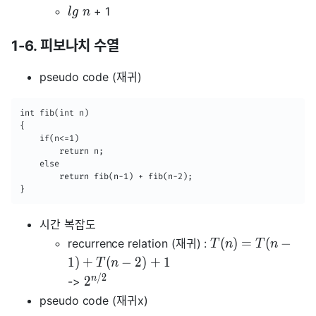
+ 1
l
g
n
1-6. 피보나치 수열
pseudo code (재귀)
int fib(int n)

{

	if(n<=1)

    	return n;

    else

    	return fib(n-1) + fib(n-2);

}
시간 복잡도
(
)
=
(
−
recurrence relation (재귀) :
T
n
T
n
1
)
+
(
−
2
)
+
1
T
n
/
2
n
2
->
pseudo code (재귀x)