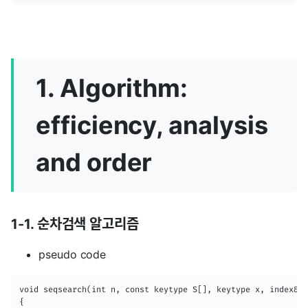
1. Algorithm:
efficiency, analysis
and order
1-1. 순차검색 알고리즘
pseudo code
void seqsearch(int n, const keytype S[], keytype x, index& l
{
