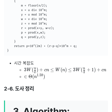
    {

    	m = floor(n/2);

        x = u div 10^m;

        y = u mod 10^m;

        w = v div 10^m;

        z = v mod 10^m;

        r = prod(x+y, w+z);

        p = prod(x,w);

        q = prod(y,z);

    }

    return p*10^(2m) + (r-p-q)*10^m + q;

}
시간 복잡도
n
n
3
(
)
+
≤
(
)
≤
3
(
+
1
)
+
W
c
n
W
n
W
c
n
2
2
1
.
5
8
∈
Θ
(
)
n
2-6. 도사 정리
3. Algorithm: