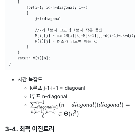
    {

    	for(i=1; i<=n-diagonal; i++)

        {

        	j=i+diagonal

            //k가 i보다 크고 j-1보다 작은 동안

            M[i][j] = min(M[i][k]+M[k+1][j]+d(i-1)*dk*dj); 

            P[i][j] = 최소가 되도록 하는 K;

        }

    }

    return M[1][n];

}
시간 복잡도
k루프 j-1-i+1 = diagoanl
i루프 n-diagonal
−
1
n
(
−
)
(
)
=
∑
n
d
i
a
g
o
n
a
l
d
i
a
g
o
n
a
l
=
1
d
i
a
g
o
n
a
l
(
−
1
)
(
+
1
)
n
n
n
3
∈
Θ
(
)
n
6
3-4. 최적 이진트리