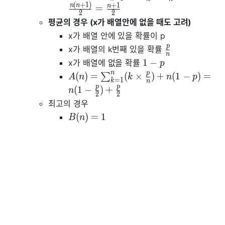
(
+
1
)
+
1
n
n
n
=
2
2
평균의 경우 (x가 배열안에 없을 때도 고려)
x가 배열 안에 있을 확률이 p
p
x가 배열의 k번째 있을 확률
n
1
−
x가 배열에 없을 확률
p
n
p
(
)
=
(
×
)
+
(
1
−
)
=
∑
A
n
k
n
p
=
1
k
n
p
p
(
1
−
)
+
n
2
2
최고의 경우
(
)
=
1
B
n