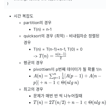
}
시간 복잡도
partition의 경우
T(n) = n-1
quicksort의 경우 (최악) - 비내림차순 정렬된
경우
T(n) = T(n-1)+n-1, T(0) = 0
(
−
1
)
n
n
(
)
=
->
T
n
2
평균의 경우
pivottiem이 p번째 데이터가 될 확률 1/n
n
1
(
)
=
[
(
−
1
)
+
(
−
∑
A
n
A
p
A
n
=
1
p
n
)
]
+
−
1
∈
Θ
(
)
p
n
n
l
g
n
최고의 경우
문제가 매번 반 씩 나누어질때
(
)
=
2
(
/
2
)
+
−
1
∈
Θ
(
)
T
n
T
n
n
n
l
g
n