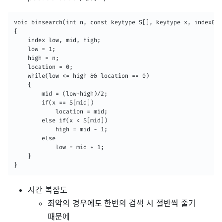
void binsearch(int n, const keytype S[], keytype x, index& l
{

	index low, mid, high;

    low = 1;

    high = n;

    location = 0;

    while(low <= high && location == 0)

    {

    	mid = (low+high)/2;

        if(x == S[mid])

        	location = mid;

        else if(x < S[mid])

        	high = mid - 1;

        else

        	low = mid + 1;

    }

}
시간 복잡도
최악의 경우에도 한번의 검색 시 절반씩 줄기
때문에