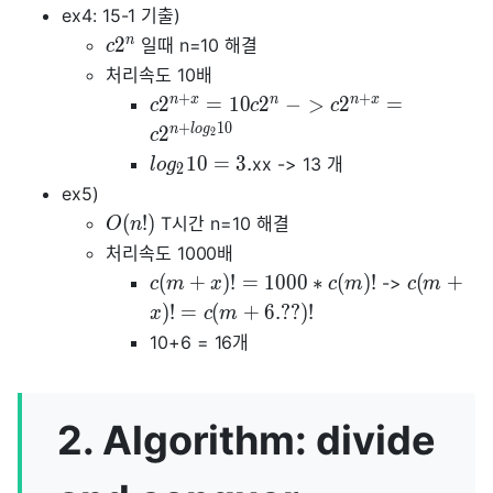
ex4: 15-1 기출)
n
2
일때 n=10 해결
c
처리속도 10배
+
+
n
x
n
n
x
2
=
1
0
2
−
>
2
=
c
c
c
+
1
0
n
l
o
g
2
2
c
1
0
=
3
.
xx -> 13 개
l
o
g
2
ex5)
(
!
)
T시간 n=10 해결
O
n
처리속도 1000배
(
+
)
!
=
1
0
0
0
∗
(
)
!
(
+
->
c
m
x
c
m
c
m
)
!
=
(
+
6
.
?
?
)
!
x
c
m
10+6 = 16개
2. Algorithm: divide