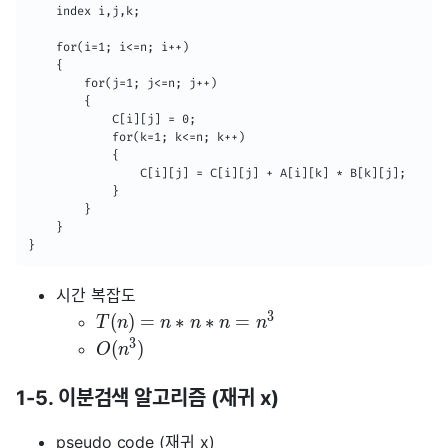
	index i,j,k;

    for(i=1; i<=n; i++)

    {

    	for(j=1; j<=n; j++)

        {

        	C[i][j] = 0;

        	for(k=1; k<=n; k++)

            {

            	C[i][j] = C[i][j] + A[i][k] * B[k][j];

            }

    	}

    }

}
시간 복잡도
3
(
)
=
∗
∗
=
T
n
n
n
n
n
3
(
)
O
n
1-5. 이분검색 알고리즘 (재귀 x)
pseudo code (재귀 x)