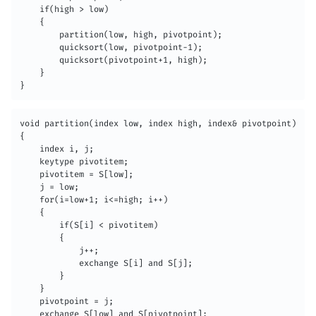
    if(high > low)

    {

    	partition(low, high, pivotpoint);

        quicksort(low, pivotpoint-1);

        quicksort(pivotpoint+1, high);

    }

}
void partition(index low, index high, index& pivotpoint)

{

	index i, j;

    keytype pivotitem;

    pivotitem = S[low];

    j = low;

    for(i=low+1; i<=high; i++)

    {

    	if(S[i] < pivotitem)

        {

        	j++;

            exchange S[i] and S[j];

        }

    }

    pivotpoint = j;

    exchange S[low] and S[pivotpoint];
