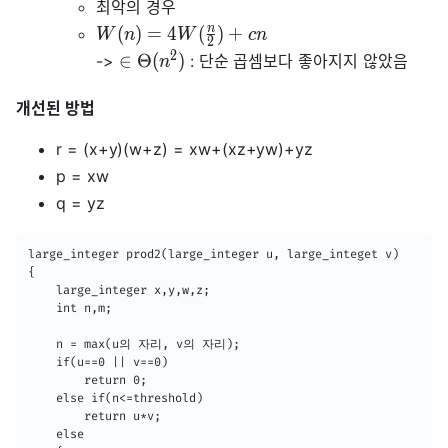
최악의 경우
n
(
)
=
4
(
)
+
W
n
W
c
n
2
2
∈
Θ
(
)
->
: 단순 곱셈보다 좋아지지 않았음
n
개선된 방법
r = (x+y)(w+z) = xw+(xz+yw)+yz
p = xw
q = yz
large_integer prod2(large_integer u, large_integet v)

{

	large_integer x,y,w,z;

    int n,m;

    n = max(u의 자리, v의 자리);

    if(u==0 || v==0)

    	return 0;

    else if(n<=threshold)

    	return u*v;

    else
