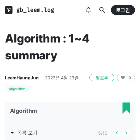
gb_leem.log
로그인
Algorithm : 1~4
summary
LeemHyungJun
·
2023년 4월 23일
팔로우
0
algorithm
Algorithm
목록 보기
5
/
10