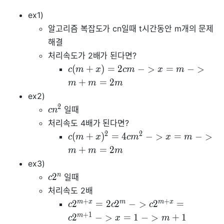
ex1)
알고리즘 복잡도가 cn일때 t시간동안 m개의 문제
해결
처리속도가 2배가 된다면?
(
+
)
=
2
−
>
=
−
>
c
m
x
c
m
x
m
+
=
2
m
m
m
ex2)
2
일때
c
n
처리속도 4배가 된다면?
2
2
(
+
)
=
4
−
>
=
−
>
c
m
x
c
m
x
m
+
=
2
m
m
m
ex3)
n
2
일때
c
처리속도 2배
+
+
m
x
m
m
x
2
=
2
2
−
>
2
=
c
c
c
+
1
m
2
−
>
=
1
−
>
+
1
c
x
m