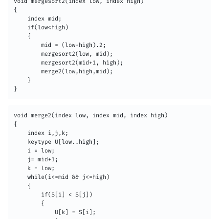
void mergesort2(index low, index high)

{

	index mid;

    if(low<high)

    {

    	mid = (low+high).2;

        mergesort2(low, mid);

        mergesort2(mid+1, high);

        merge2(low,high,mid);

    }

}
void merge2(index low, index mid, index high)

{

	index i,j,k;

    keytype U[low..high];

    i = low;

    j= mid+1;

    k = low;

    while(i<=mid && j<=high)

    {

    	if(S[i] < S[j])

        {

        	U[k] = S[i];
