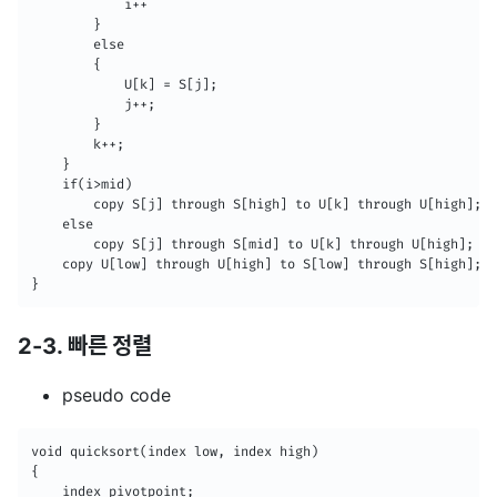
            i++

        }

        else

        {	

        	U[k] = S[j];

            j++;

        }

        k++;

    }

    if(i>mid)

  		copy S[j] through S[high] to U[k] through U[high];

    else

    	copy S[j] through S[mid] to U[k] through U[high];

    copy U[low] through U[high] to S[low] through S[high];

}
2-3. 빠른 정렬
pseudo code
void quicksort(index low, index high)

{

	index pivotpoint;
