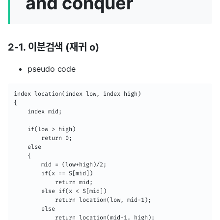
and conquer
2-1. 이분검색 (재귀 o)
pseudo code
index location(index low, index high)

{

	index mid;

    if(low > high)

    	return 0;

    else

    {

    	mid = (low+high)/2;

        if(x == S[mid])

        	return mid;

        else if(x < S[mid])

        	return location(low, mid-1);

        else

        	return location(mid+1, high);
