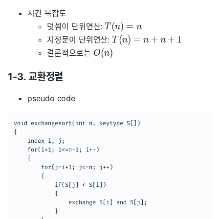
시간 복잡도
(
)
=
덧셈이 단위연산:
T
n
n
(
)
=
+
+
1
지정문이 단위연산:
T
n
n
n
(
)
결론적으로는
O
n
1-3. 교환정렬
pseudo code
void exchangesort(int n, keytype S[])

{

	index i, j;

    for(i=1; i<=n-1; i++)

    {

    	for(j=i+1; j<=n; j++)

        {

        	if(S[j] < S[i])

            {

            	exchange S[i] and S[j];

            }
