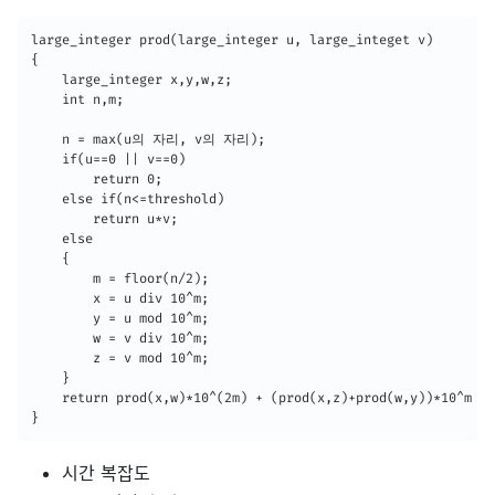
large_integer prod(large_integer u, large_integet v)

{

	large_integer x,y,w,z;

    int n,m;

    n = max(u의 자리, v의 자리);

    if(u==0 || v==0)

    	return 0;

    else if(n<=threshold)

    	return u*v;

    else

    {

    	m = floor(n/2);

        x = u div 10^m;

        y = u mod 10^m;

        w = v div 10^m;

        z = v mod 10^m;

    }

    return prod(x,w)*10^(2m) + (prod(x,z)+prod(w,y))*10^m + 
}
시간 복잡도