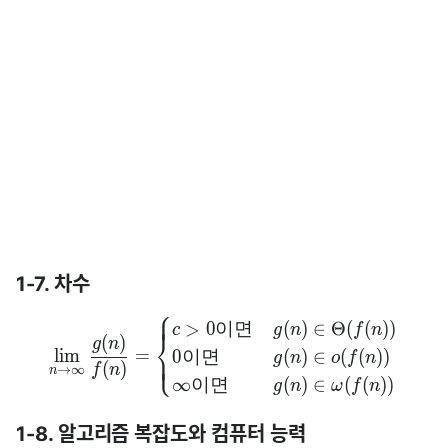
1-7. 차수
⎧
⎪
⎪
>
0
이
면
(
)
∈
Θ
(
(
)
)
c
g
n
f
n
⎨
(
)
g
n
lim
=
0
이
면
(
)
∈
(
(
)
)
⎪
⎩
⎪
g
n
o
f
n
(
)
f
n
→
∞
n
∞
이
면
(
)
∈
(
(
)
)
g
n
ω
f
n
1-8. 알고리즘 복잡도와 컴퓨터 능력