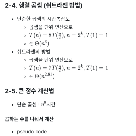
2-4. 행렬 곱셈 (쉬트라쎈 방법)
단순한 곱셈의 시간복잡도
곱셈을 단위 연산으로
n
k
(
)
=
8
(
)
=
2
(
1
)
=
1
,
,
T
n
T
n
T
2
3
∈
Θ
(
)
n
쉬트라센의 방법
곱셈을 단위 연산으로
n
k
(
)
=
7
(
)
=
2
(
1
)
=
1
,
,
T
n
T
n
T
2
2
.
8
1
∈
Θ
(
)
n
2-5. 큰 정수 계산법
2
단순 곱셈 :
시간
n
곱하는 수를 나눠서 계산
pseudo code