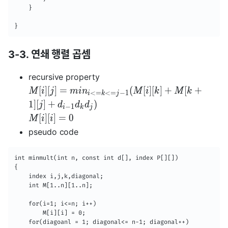
    }

}
3-3. 연쇄 행렬 곱셈
recursive property
[
]
[
]
=
(
[
]
[
]
+
[
+
M
i
j
m
i
n
M
i
k
M
k
<
=
<
=
−
1
i
k
j
1
]
[
]
+
)
j
d
d
d
−
1
i
k
j
[
]
[
]
=
0
M
i
i
pseudo code
int minmult(int n, const int d[], index P[][])

{

	index i,j,k,diagonal;

    int M[1..n][1..n];

    for(i=1; i<=n; i++)

    	M[i][i] = 0;

    for(diagoanl = 1; diagonal<= n-1; diagonal++)
