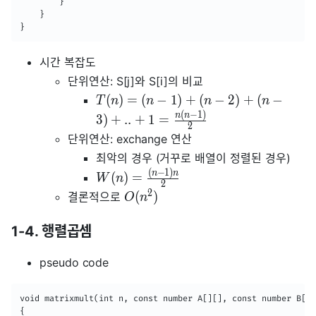
        }

    }

}
시간 복잡도
단위연산: S[j]와 S[i]의 비교
(
)
=
(
−
1
)
+
(
−
2
)
+
(
−
T
n
n
n
n
(
−
1
)
n
n
3
)
+
.
.
+
1
=
2
단위연산: exchange 연산
최악의 경우 (거꾸로 배열이 정렬된 경우)
(
−
1
)
n
n
(
)
=
W
n
2
2
(
)
결론적으로
O
n
1-4. 행렬곱셈
pseudo code
void matrixmult(int n, const number A[][], const number B[][
{
