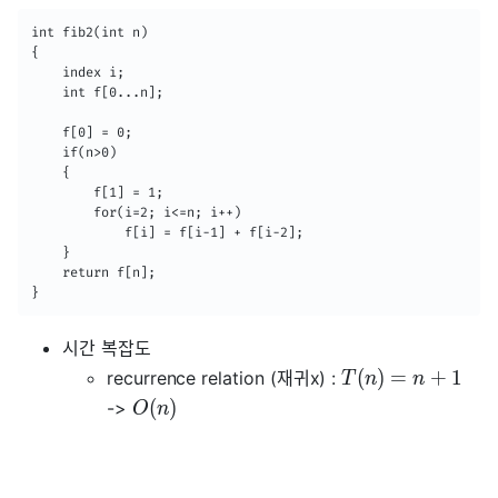
int fib2(int n)

{

	index i;

    int f[0...n];

    f[0] = 0;

    if(n>0)

    {

    	f[1] = 1;

        for(i=2; i<=n; i++)

        	f[i] = f[i-1] + f[i-2];

    }

    return f[n];

}
시간 복잡도
(
)
=
+
1
recurrence relation (재귀x) :
T
n
n
(
)
->
O
n