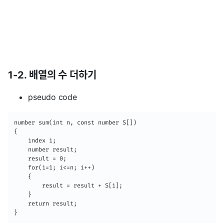
1-2. 배열의 수 더하기
pseudo code
number sum(int n, const number S[])

{

	index i;

    number result;

    result = 0;

    for(i=1; i<=n; i++)

    {

    	result = result + S[i];

    }

    return result;

}