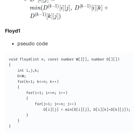
(
−
1
)
(
−
1
)
k
k
(
[
]
[
]
,
[
]
[
]
+
m
i
n
D
i
j
D
i
k
(
−
1
)
k
[
]
[
]
)
D
k
j
Floyd1
pseudo code
void floyd(int n, const number W[][], number D[][])

{

	int i,j,k;

    D=W;

    for(k=1; k<=n; k++)

    {

    	for(i=1; i<=n; i++)

        {

        	for(j=1; j<=n; j++)

            	D[i][j] = min(D[i][j], D[i][k]+D[k][j]);

        }

    }

}