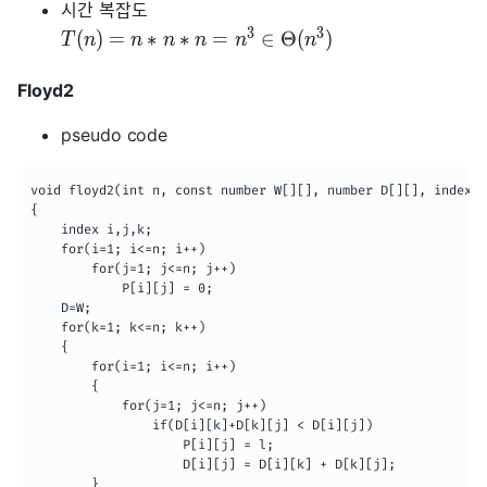
시간 복잡도
3
3
(
)
=
∗
∗
=
∈
Θ
(
)
T
n
n
n
n
n
n
Floyd2
pseudo code
void floyd2(int n, const number W[][], number D[][], index P
{

	index i,j,k;

    for(i=1; i<=n; i++)

    	for(j=1; j<=n; j++)

        	P[i][j] = 0;

    D=W;

    for(k=1; k<=n; k++)

    {

    	for(i=1; i<=n; i++)

        {

        	for(j=1; j<=n; j++)

            	if(D[i][k]+D[k][j] < D[i][j])

            		P[i][j] = l;

                    D[i][j] = D[i][k] + D[k][j];

        }
