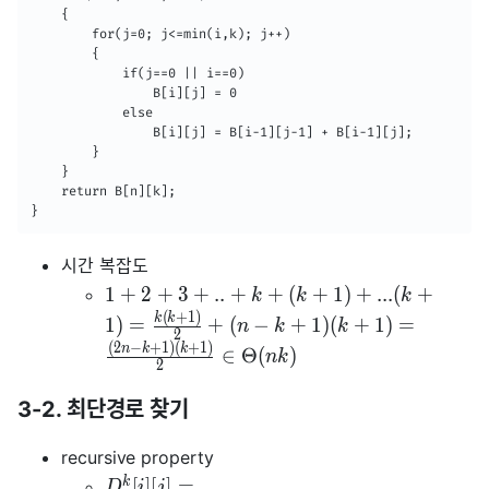
    {

    	for(j=0; j<=min(i,k); j++)

        {

        	if(j==0 || i==0)

            	B[i][j] = 0

            else

            	B[i][j] = B[i-1][j-1] + B[i-1][j];

        }

    }

    return B[n][k];

}
시간 복잡도
1
+
2
+
3
+
.
.
+
+
(
+
1
)
+
.
.
.
(
+
k
k
k
(
+
1
)
k
k
1
)
=
+
(
−
+
1
)
(
+
1
)
=
n
k
k
2
(
2
−
+
1
)
(
+
1
)
n
k
k
∈
Θ
(
)
n
k
2
3-2. 최단경로 찾기
recursive property
k
[
]
[
]
=
D
i
j