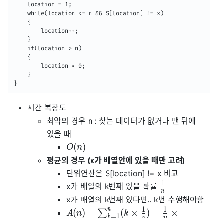
	location = 1;

    while(location <= n && S[location] != x)

    {

    	location++;

    }

    if(location > n)

    {

    	location = 0;

    }

}
시간 복잡도
최악의 경우 n : 찾는 데이터가 없거나 맨 뒤에
있을 때
(
)
O
n
평균의 경우 (x가 배열안에 있을 때만 고려)
단위연산은 S[location] != x 비교
1
x가 배열의 k번째 있을 확률
n
x가 배열의 k번째 있다면.. k번 수행해야함
n
1
1
(
)
=
(
×
)
=
×
∑
A
n
k
=
1
k
n
n