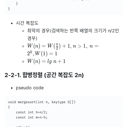
    }

}
시간 복잡도
최악의 경우(검색하는 반쪽 배열의 크기가 n/2인
경우)
n
(
)
=
(
)
+
1
>
1
,
=
,
W
n
W
n
n
2
k
2
,
(
1
)
=
1
W
(
)
=
+
1
W
n
l
g
n
2-2-1. 합병정렬 (공간 복잡도 2n)
pseudo code
void mergesort(int n, keytype S[])

{

	const int h=n/2;

    const int m=n-h;
