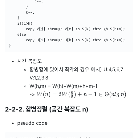
            j++;

        }

        k++;

    }

    if(i>h)

    	copy V[j] through V[m] to S[k] through S[h+m];

    else

    	copy U[i] through U[h] to S[k] through S[h+m];

}
시간 복잡도
합병함에 있어서 최악의 경우 예시) U:4,5,6,7
V:1,2,3,8
W(h,m) = W(h)+W(m)+h+m-1
n
(
)
=
2
(
)
+
−
1
∈
Θ
(
)
->
W
n
W
n
n
l
g
n
2
2-2-2. 합병정렬 (공간 복잡도 n)
pseudo code