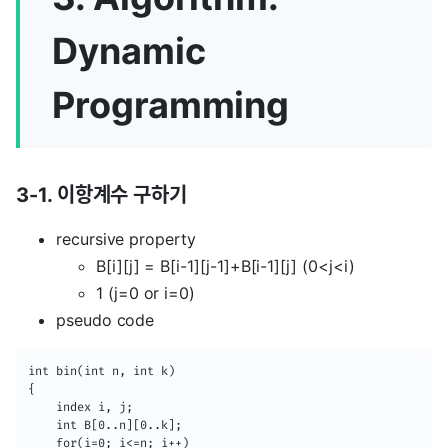
Dynamic
Programming
3-1. 이항계수 구하기
recursive property
B[i][j] = B[i-1][j-1]+B[i-1][j] (0<j<i)
1 (j=0 or i=0)
pseudo code
int bin(int n, int k)

{

	index i, j;

    int B[0..n][0..k];

    for(i=0; i<=n; i++)
