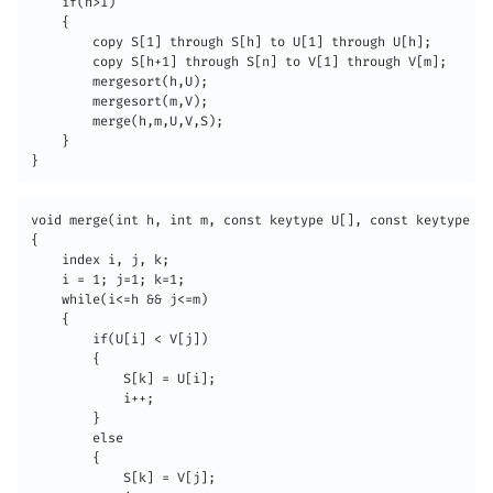
    if(n>1)

    {

    	copy S[1] through S[h] to U[1] through U[h];

        copy S[h+1] through S[n] to V[1] through V[m];

        mergesort(h,U);

        mergesort(m,V);

        merge(h,m,U,V,S);

    }

}
void merge(int h, int m, const keytype U[], const keytype V[
{

	index i, j, k;

    i = 1; j=1; k=1;

    while(i<=h && j<=m)

    {

    	if(U[i] < V[j])

        {	

        	S[k] = U[i];

            i++;

        }

        else

        {

        	S[k] = V[j];
