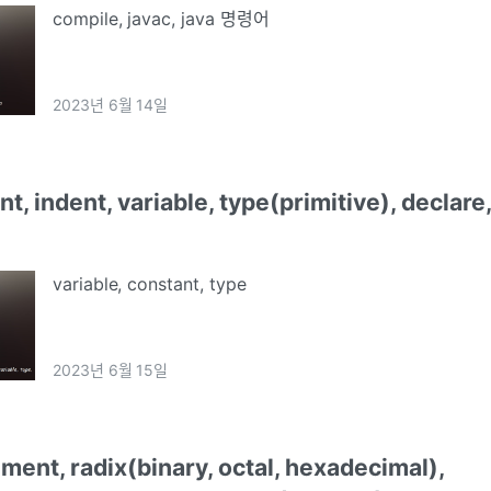
compile, javac, java 명령어
2023년 6월 14일
 indent, variable, type(primitive), declare
variable, constant, type
2023년 6월 15일
ent, radix(binary, octal, hexadecimal),