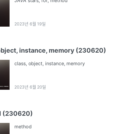
JAVA stars, for, method
2023년 6월 19일
object, instance, memory (230620)
class, object, instance, memory
2023년 6월 20일
 (230620)
method