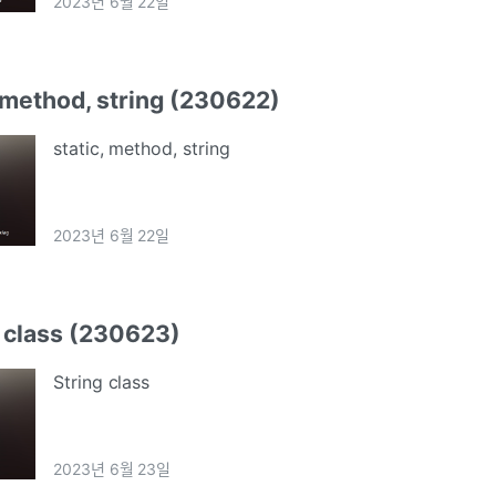
2023년 6월 22일
 method, string (230622)
static, method, string
2023년 6월 22일
 class (230623)
String class
2023년 6월 23일