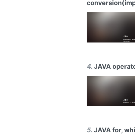
conversion(impl
4
.
JAVA operato
5
.
JAVA for, w