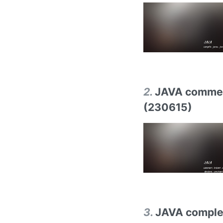
2
.
JAVA comment,
(230615)
3
.
JAVA complem