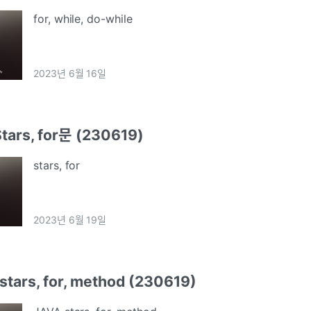
for, while, do-while
2023년 6월 16일
ars, for문 (230619)
stars, for
2023년 6월 19일
ars, for, method (230619)