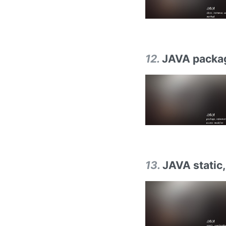
12
.
JAVA packag
13
.
JAVA static