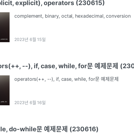
icit, explicit), operators (230615)
complement, binary, octal, hexadecimal, conversion
2023년 6월 15일
rs(++, --), if, case, while, for문 예제문제 (23
operators(++, --), if, case, while, for문 예제문제
2023년 6월 16일
hile, do-while문 예제문제 (230616)