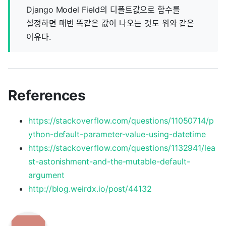
Django Model Field의 디폴트값으로 함수를
설정하면 매번 똑같은 값이 나오는 것도 위와 같은
이유다.
References
https://stackoverflow.com/questions/11050714/p
ython-default-parameter-value-using-datetime
https://stackoverflow.com/questions/1132941/lea
st-astonishment-and-the-mutable-default-
argument
http://blog.weirdx.io/post/44132