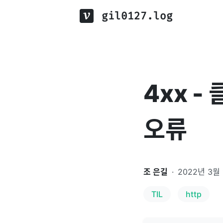
gil0127.log
4xx -
오류
조 은길
·
2022년 3월
TIL
http