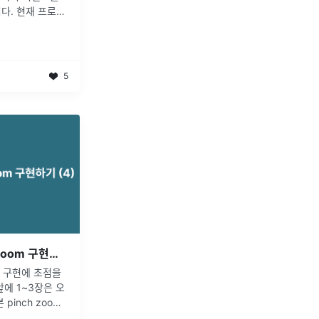
다. 현재 프로젝
 이벤트가 필요한 모
컴포넌트로 감
...
5
모바일 웹 환경에서 pinch-zoom 구현하기 (4) - 핀치 줌 기능 구현
능 구현에 초점을
에 1~3장은 오
inch zoom
에 대해 설명하도