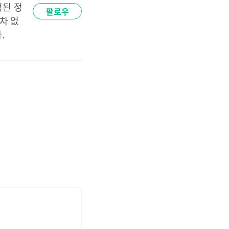
적된 정
팔로우
차 없
. 