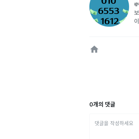

보
이
0
개의 댓글