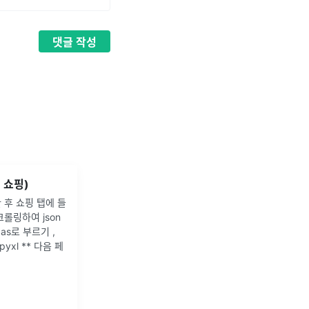
댓글
작성
버 쇼핑)
한 후 쇼핑 탭에 들
롤링하여 json
as로 부르기 ,
npyxl ** 다음 페