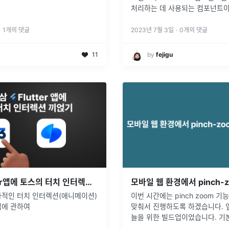
처리하는 데 사용되는 컴포넌트이
트에서 Button, Text 등 터치
든 컴포넌트들을 Touchable 
·
1
개의 댓글
2023년 7월 3일
·
0
개의 댓글
11
by
fejigu
삼쩜삼 Flutter앱에 토스의 터치 인터렉션 끼얹기
과적인 터치 인터렉션(애니메이션)
이번 시간에는 pinch zoom 기
법에 관하여
맞춰서 진행하도록 하겠습니다. 앞
늘을 위한 빌드업이었습니다. 기본 p
기능 구현과 이를 개선하는 방법