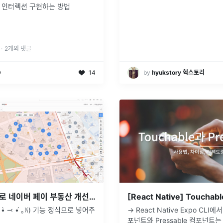
 인터렉션 구현하는 방법
·
2
개의 댓글
D
14
by
hyukstory 혁스토리
바이브 코딩으로 네이버 페이 부동산 개선하기
̀ ⤙ •́ ｡ꐦ) 기능 정식으로 넣어주
→ React Native Expo CLI에서
포넌트와 Pressable 컴포넌트