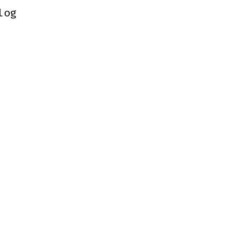
log
log