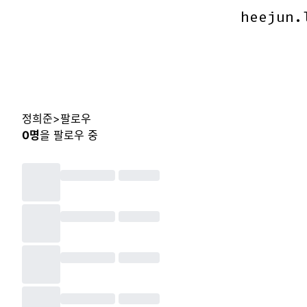
heejun.
heejun.
정희준
>
팔로우
0
명
을 팔로우 중