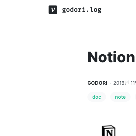
godori.log
Notio
GODORI
·
2018년 1
doc
note