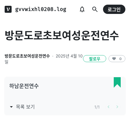
gvvwixhl0208.log
로그인
방문도로초보여성운전연수
방문도로초보여성운전연수
·
2025년 4월 10
팔로우
0
일
하남운전연수
목록 보기
1
/
1