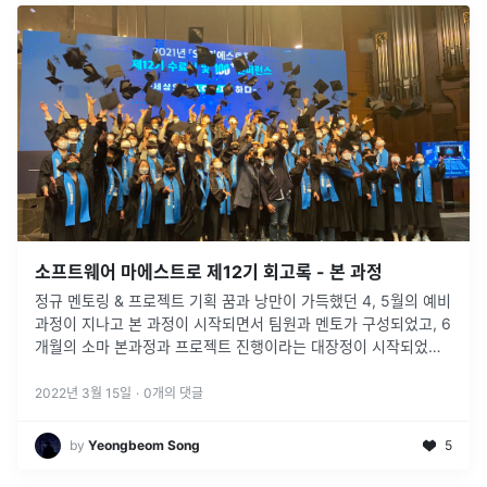
소프트웨어 마에스트로 제12기 회고록 - 본 과정
정규 멘토링 & 프로젝트 기획 꿈과 낭만이 가득했던 4, 5월의 예비
과정이 지나고 본 과정이 시작되면서 팀원과 멘토가 구성되었고, 6
개월의 소마 본과정과 프로젝트 진행이라는 대장정이 시작되었다.
6월은 주로 프로젝트 기획을 진행하고, 어떻게 프로젝트를 진행하
고
2022년 3월 15일
·
0
개의 댓글
by
Yeongbeom Song
5