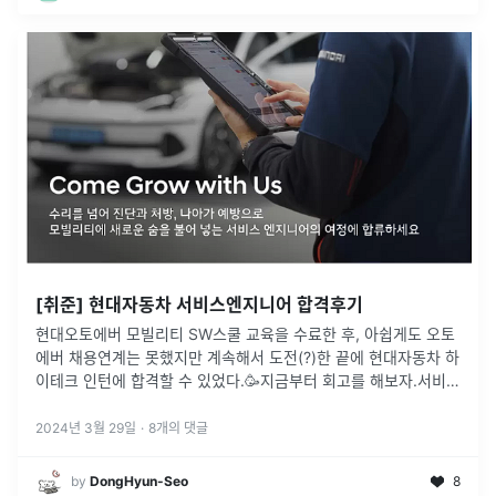
[취준] 현대자동차 서비스엔지니어 합격후기
현대오토에버 모빌리티 SW스쿨 교육을 수료한 후, 아쉽게도 오토
에버 채용연계는 못했지만 계속해서 도전(?)한 끝에 현대자동차 하
이테크 인턴에 합격할 수 있었다.🥳지금부터 회고를 해보자.서비스
엔지니어는 현대자동차 직영 하이테크 센터에서 고난도, 난해 차량
을 분석하여
...
2024년 3월 29일
·
8
개의 댓글
by
DongHyun-Seo
8