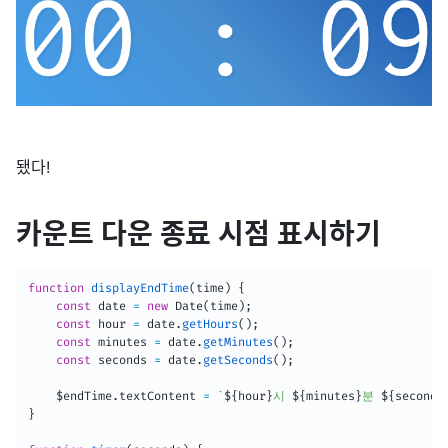
됐다!
카운트 다운 종료 시점 표시하기
function
displayEndTime
(
time
)
{
const
 date 
=
new
Date
(
time
)
;
const
 hour 
=
 date
.
getHours
(
)
;
const
 minutes 
=
 date
.
getMinutes
(
)
;
const
 seconds 
=
 date
.
getSeconds
(
)
;
    $endTime
.
textContent 
=
`
${
hour
}
시 
${
minutes
}
분 
${
seconds
}