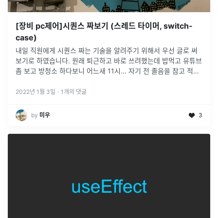
[장비 pc제어]시퀀스 짜보기 (스레드 타이머, switch-
case)
내일 직원에게 시퀀스 짜는 기술을 알려주기 위해서 우선 글로 써
보기로 하였습니다. 원래 퇴근하고 바로 쓰려했는데 밥먹고 유튜브
좀 보고 방청소 하다보니 어느새 11시... 자기 전 졸음을 참고 적어
봅니다.(프로젝트를 만드는 과정은 생략합니다.)스레드 타이머를
사용할 것
...
2022년 1월 3일
·
1
개의 댓글
by
미우
3