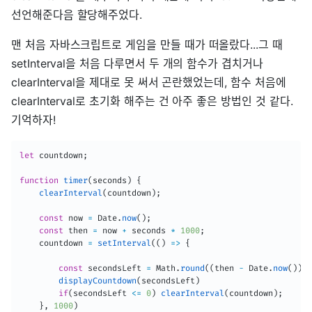
선언해준다음 할당해주었다.
맨 처음 자바스크립트로 게임을 만들 때가 떠올랐다...그 때
setInterval을 처음 다루면서 두 개의 함수가 겹치거나
clearInterval을 제대로 못 써서 곤란했었는데, 함수 처음에
clearInterval로 초기화 해주는 건 아주 좋은 방법인 것 같다.
기억하자!
let
 countdown
;
function
timer
(
seconds
)
{
clearInterval
(
countdown
)
;
const
 now 
=
 Date
.
now
(
)
;
const
 then 
=
 now 
+
 seconds 
*
1000
;
    countdown 
=
setInterval
(
(
)
=>
{
const
 secondsLeft 
=
 Math
.
round
(
(
then 
-
 Date
.
now
(
)
)
/
displayCountdown
(
secondsLeft
)
if
(
secondsLeft 
<=
0
)
clearInterval
(
countdown
)
;
}
,
1000
)