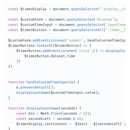
const
 $timerDisplay 
=
 document
.
querySelector
(
'.display__time
const
 $customForm 
=
 document
.
querySelector
(
'#custom'
)
;
const
 $customTimeInput 
=
 document
.
querySelector
(
'input[name=
const
 $timerButtons 
=
 document
.
querySelectorAll
(
'.timer__but
$customForm
.
addEventListener
(
'submit'
,
 handleCustomTimeInput
$timerButtons
.
forEach
(
(
$timerButton
)
=>
{
    $timerButton
.
addEventListener
(
'click'
,
(
)
=>
displayCount
        $timerButton
.
dataset
.
time

)
)
}
)
function
handleCustomTimeInput
(
e
)
{
    e
.
preventDefault
(
)
;
displayCountdown
(
$customTimeInput
.
value
)
;
}
function
displayCountdown
(
seconds
)
{
const
 min 
=
 Math
.
floor
(
seconds 
/
60
)
;
const
 secondsLeft 
=
 seconds 
%
60
;
    $timerDisplay
.
textContent 
=
`
${
min
}
 : 
${
secondsLeft
}
`
;
}