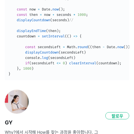
const
 now 
=
 Date
.
now
(
)
;
const
 then 
=
 now 
+
 seconds 
*
1000
;
displayCountdown
(
seconds
)
//
displayEndTime
(
then
)
;
    countdown 
=
setInterval
(
(
)
=>
{
const
 secondsLeft 
=
 Math
.
round
(
(
then 
-
 Date
.
now
(
)
)
/
displayCountdown
(
secondsLeft
)
        console
.
log
(
secondsLeft
)
if
(
secondsLeft 
<=
0
)
clearInterval
(
countdown
)
;
}
,
1000
)
}
팔로우
GY
Why?에서 시작해 How를 찾는 과정을 좋아합니다. 그 