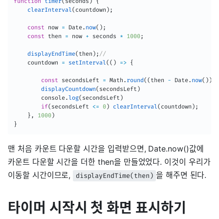
function
timer
(
seconds
)
{
clearInterval
(
countdown
)
;
const
 now 
=
 Date
.
now
(
)
;
const
 then 
=
 now 
+
 seconds 
*
1000
;
displayEndTime
(
then
)
;
//
    countdown 
=
setInterval
(
(
)
=>
{
const
 secondsLeft 
=
 Math
.
round
(
(
then 
-
 Date
.
now
(
)
)
/
displayCountdown
(
secondsLeft
)
        console
.
log
(
secondsLeft
)
if
(
secondsLeft 
<=
0
)
clearInterval
(
countdown
)
;
}
,
1000
)
}
맨 처음 카운트 다운할 시간을 입력받으면, Date.now()값에
카운트 다운할 시간을 더한 then을 만들었었다. 이것이 우리가
이동할 시간이므로,
을 해주면 된다.
displayEndTime(then)
타이머 시작시 첫 화면 표시하기