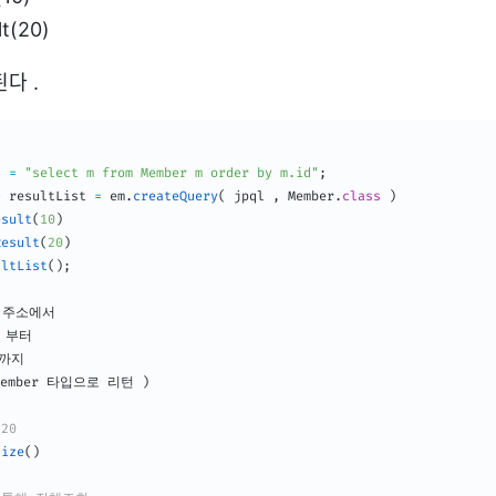
t(20)
다 .
l 
=
"select m from Member m order by m.id"
;
>
 resultList 
=
 em
.
createQuery
(
 jpql 
,
Member
.
class
)
esult
(
10
)
Result
(
20
)
ultList
(
)
;
부터 

까지

ember
 타입으로 리턴 
)
 20 
size
(
)