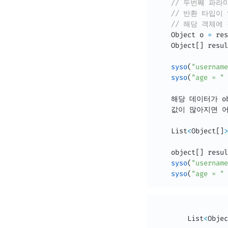
// 두번째 파라
// 반환 타입이
// 해당 객체에
Object
 o 
=
 res
Object
[
]
 resul
syso
(
"username
syso
(
"age = "
    해당 데이터가 o
    값이 많아지면 
List
<
Object
[
]
>
    object
[
]
 resul
syso
(
"username
syso
(
"age = "
List
<
Objec