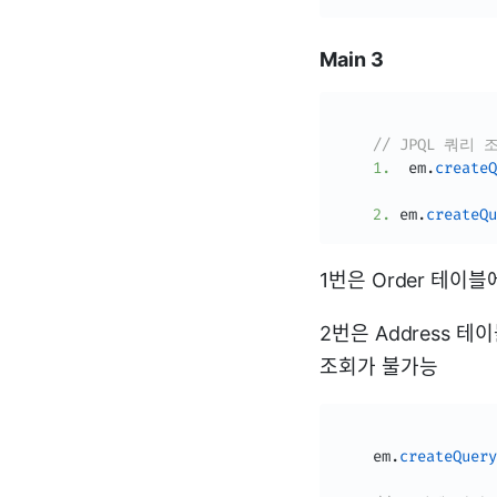
Main 3
// JPQL 쿼리 
1.
  em
.
createQ
2.
 em
.
createQu
1번은 Order 테이블
2번은 Address 
조회가 불가능
    em
.
createQuery