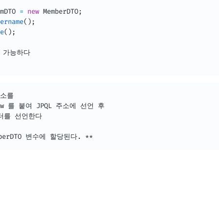
mDTO 
=
new
MemberDTO
;
ername
(
)
;
e
(
)
;
 가능하다 

소를

 를 붙여 JPQL 주소에 선언 후

터를 선언한다

berDTO 변수에 할당된다. **