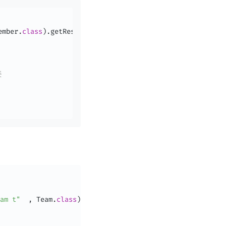
ember
.
class
)
.
getResultList
;
뜻
am t"
,
Team
.
class
)
.
getResultList
;