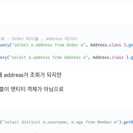
조회 - Order 테이블 , address 데이터 
uery
(
"select o.address from Order o"
,
Address
.
class
)
.
ge
ery
(
"select o.address from Address o"
,
Address
.
class
)
.
g
에 address가 조회가 되지만
테이블이 엔티티 객체가 아님으로
(
"select distinct m.username, m.age from Member m"
)
.
getR