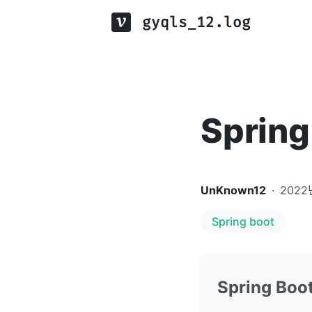
gyqls_12.log
Spring
UnKnown12
·
2022
Spring boot
Spring Boo