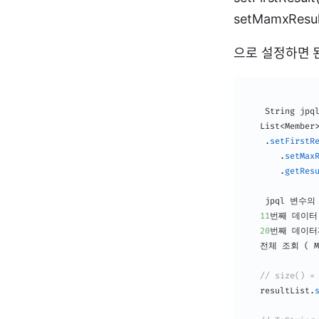
setMamxResul
으로 설정하면 된
String
 jpq
List
<
Member
.
setFirstR
.
setMax
.
getRes
	jpql 변수의 주소에서

11
번째 데이터 
20
번째 데이터
   전체 조회 
(
M
// size() =
   resultList
.