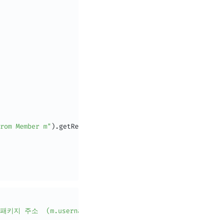
rom Member m"
)
.
getResultList
;
  패키지 주소  (m.username, m.age) from Member m"
)
.
getResul