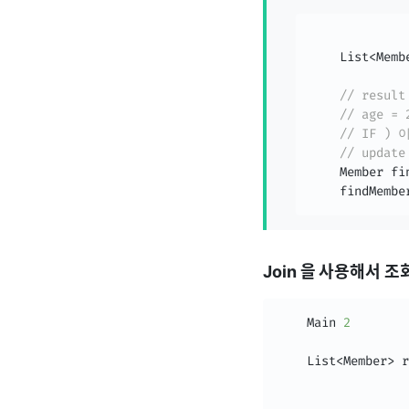
List
<
Memb
// resu
// age 
// IF 
// upda
Member
 fi
    findMembe
Join 을 사용해서 조회
Main
2
List
<
Member
>
 r