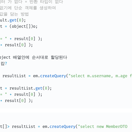
미터 가 없다 = 반환 타입이 없다 
 없기에 단순 객체를 생성하여
 값을 담는 방법 
ult
.
get
(
0
)
;
t 
=
(
object
[
]
)
o
;
= "
+
 result
[
0
]
)
;
+
 result
[
0
]
)
;
bject 배열안에 순서대로 할당된다 

어캄
?
 resultList 
=
 em
.
createQuery
(
"select m.username, m.age f
t 
=
 resultList
.
get
(
0
)
;
= "
+
 result
[
0
]
)
;
+
 result
[
0
]
)
;
t
[
]
>
 resultList 
=
 em
.
createQuery
(
"select new MemberDTO