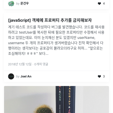
by
문건우
4
[javaScript] 객체에 프로퍼티 추가를 금지해보자
계기 테스트 코드를 작성하다 버그를 발견했습니다. 코드를 재사용
하려고 testUser를 복사한 뒤에 필요한 프로퍼티만 수정해서 사용
하고 있었는데요. 이미 눈치채신 분도 있겠지만 userName,
username 두 개의 프로퍼티가 생겨버렸습니다 진작 확인해서 다
행이라는 생각보다는 공포감이 몰려오더라구요 허허... "앞으로는
조심해야지! ㅎㅎㅎ" 보다...
2018년 12월 12일
·
0
개의 댓글
by
Joel An
3