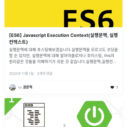
[ES6] Javascript Execution Context(실행문맥, 실행
컨텍스트)
실행문맥에 대해 포스팅해보겠습니다.실행문맥을 모르고도 코딩을
할 순 있지만, 실행문맥에 대해 알아야클로저나 호이스팅, this의
원리같은 것들을 이해하기가 쉬운 것 같습니다.실행문맥,실행컨텍
스트,Execution Context 같습니다실행문맥은 자바스크립트가 실
행되는
...
2020년 11월 1일
·
3
개의 댓글
by
권준혁
1