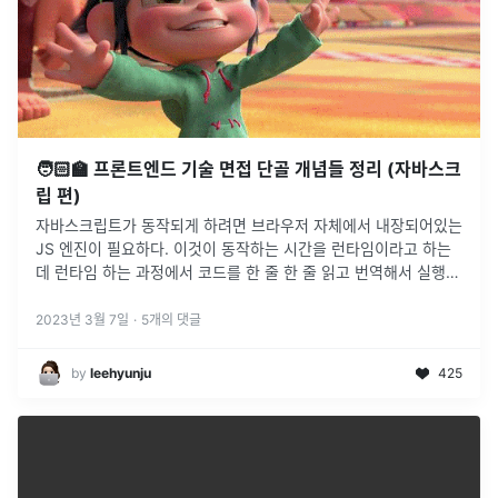
🧑🏻‍🏫 프론트엔드 기술 면접 단골 개념들 정리 (자바스크
립 편)
자바스크립트가 동작되게 하려면 브라우저 자체에서 내장되어있는
JS 엔진이 필요하다. 이것이 동작하는 시간을 런타임이라고 하는
데 런타임 하는 과정에서 코드를 한 줄 한 줄 읽고 번역해서 실행을
해주는 것이 인터프리터 라고 한다.자바스크립트는 가볍고 인터프
리터를 이용해서
...
2023년 3월 7일
·
5
개의 댓글
by
leehyunju
425