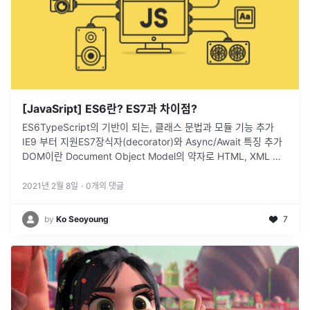
[JavaSript] ES6란? ES7과 차이점?
ES6TypeScript의 기반이 되는, 클래스 문법과 모듈 기능 추가
IE9 부터 지원ES7장식자(decorator)와 Async/Await 특징 추가
DOM이란 Document Object Model의 약자로 HTML, XML 문
서의 프로그래밍 interface이다.v
...
2021년 2월 8일
·
0
개의 댓글
by
Ko Seoyoung
7